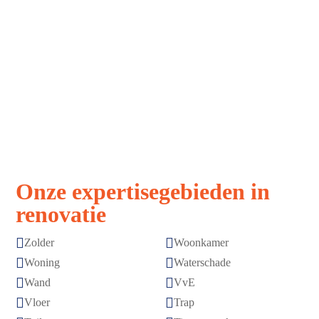
Strak, snel,
Vakmanschap
stressvrij
zonder
verrassingen
Afspraak is
Topkwaliteit
afspraak
gegarandeerd
Onze expertisegebieden in
renovatie


Zolder
Woonkamer


Woning
Waterschade


Wand
VvE


Vloer
Trap