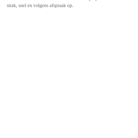
strak, snel en volgens afspraak op.
450+
Tevreden klanten
10+
Jaren aan ervaring
99%