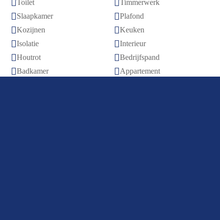


Toilet
Timmerwerk


Slaapkamer
Plafond


Kozijnen
Keuken


Isolatie
Interieur


Houtrot
Bedrijfspand


Badkamer
Appartement