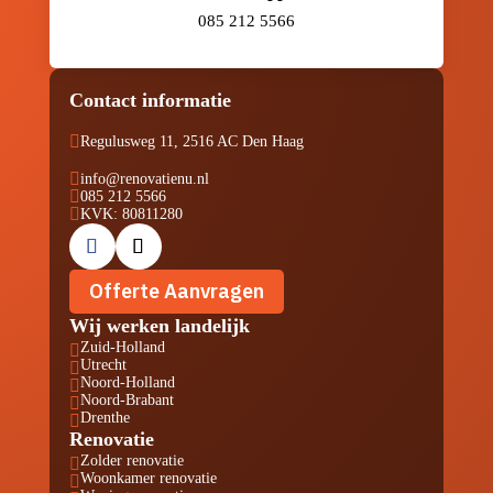
085 212 5566
Contact informatie

Regulusweg 11, 2516 AC Den Haag

info@renovatienu.nl

085 212 5566

KVK: 80811280
Offerte Aanvragen
Wij werken landelijk
Zuid-Holland

Utrecht

Noord-Holland

Noord-Brabant

Drenthe

Renovatie
Zolder renovatie

Woonkamer renovatie
