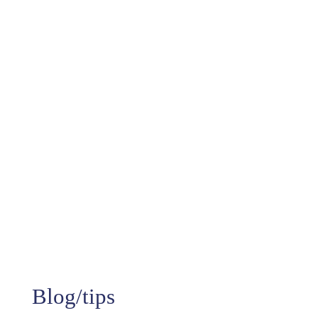
10+
Jaren aan ervaring
99%
Tevredenheid
Blog/tips