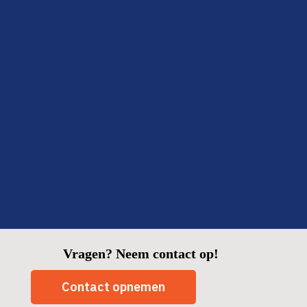
Ze zeiden van tevoren dat het snel kon, en dat klopte
ook: binnen twee dagen klaar en alles netjes opgeruimd.
Fijn om zo’n betrouwbare partij in huis te hebben.
Fatima
Delft
Vragen? Neem contact op!
Contact opnemen