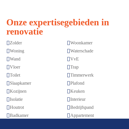
Onze expertisegebieden in
renovatie


Zolder
Woonkamer


Woning
Waterschade


Wand
VvE


Vloer
Trap


Toilet
Timmerwerk


Slaapkamer
Plafond


Kozijnen
Keuken


Isolatie
Interieur


Houtrot
Bedrijfspand


Badkamer
Appartement