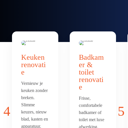
Keuken
Badkam
renovati
er &
e
toilet
renovati
Vernieuw je
e
keuken zonder
breken.
Frisse,
Slimme
comfortabele
4
5
keuzes, nieuw
badkamer of
blad, kasten en
toilet met luxe
apparatuur.
afwerking.