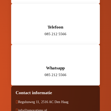
Telefoon
085 212 5566
Whatsapp
085 212 5566
Contact informatie

Regulusweg 11, 2516 AC Den Haag

info@renovatienu.nl