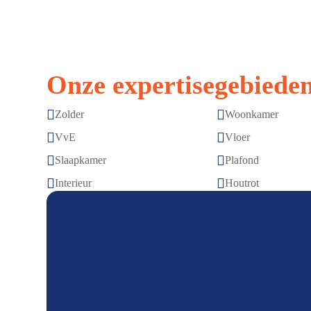
Onze expertisegebieden


Zolder
Woonkamer


VvE
Vloer


Slaapkamer
Plafond


Interieur
Houtrot