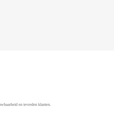
450+
uwbaarheid en tevreden klanten.
Tevreden klanten