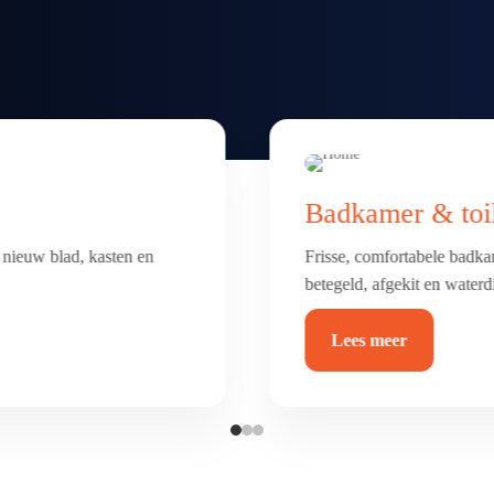
Vloer renovatie
erking. Alles netjes
Nieuwe vloer nodig? Van sc
duurzaam en helemaal van 
Lees meer