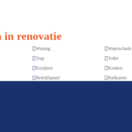
 in renovatie


Woning
Waterschade


Trap
Toilet


Kozijnen
Keuken


Bedrijfspand
Badkamer