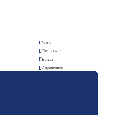

Wand

Timmerwerk

Isolatie

Appartement