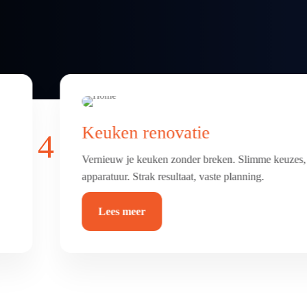
Badkamer & toilet renovatie
4
Frisse, comfortabele badkamer of toilet met luxe afw
betegeld, afgekit en waterdicht.
Lees meer