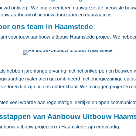
bouwd ontwerp.​ We implementeren nauwgezet de nieuwste bouw
at jouw aanbouw of uitbouw duurzaam en duurzaam is.​
voor ons team in Haamstede
s team voor jouw aanbouw uitbouw Haamstede project.​ We hebben 
ls hebben jarenlange ervaring met het ontwerpen en bouwen va
waardige materialen gecombineerd met energiezuinige oplossi
verloren tijd zijn bij ons ondenkbaar.​ We managen projecten co
en veel waarde aan regelmatige, eerlijke en open communicati
esstappen van Aanbouw Uitbouw Haam
aanbouw uitbouw projecten in Haamstede zijn eenvoudig: