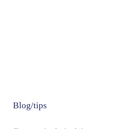
10+
Jaren aan ervaring
99%
Tevredenheid
Blog/tips