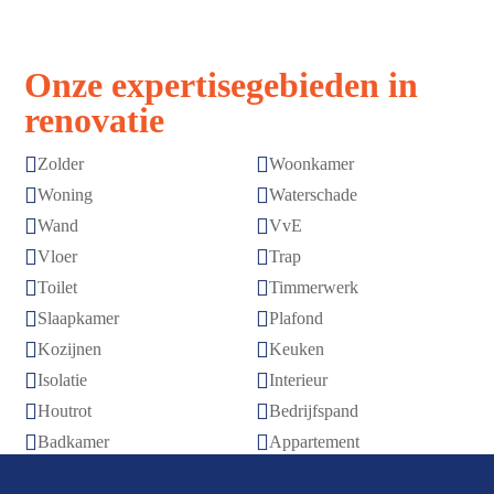
Onze expertisegebieden in
renovatie


Zolder
Woonkamer


Woning
Waterschade


Wand
VvE


Vloer
Trap


Toilet
Timmerwerk


Slaapkamer
Plafond


Kozijnen
Keuken


Isolatie
Interieur


Houtrot
Bedrijfspand


Badkamer
Appartement