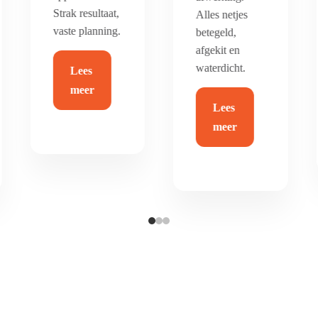
duurzaam en
Alles netjes
helemaal van
betegeld,
nu.
afgekit en
waterdicht.
Lees
Lees
meer
meer