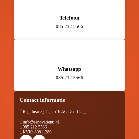
Telefoon
085 212 5566
Whatsapp
085 212 5566
Contact informatie

Regulusweg 11, 2516 AC Den Haag

info@renovatienu.nl

085 212 5566

KVK: 80811280