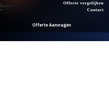
Offerte vergelijken
Offerte vergelijken
Ontdek Meer
Contact
Contact
Offerte Aanvragen
Offerte Aanvragen