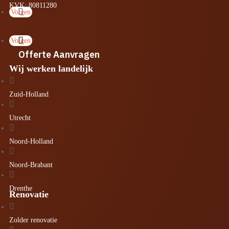
KVK: 80811280
Volgen
Volgen
Offerte Aanvragen
Wij werken landelijk

Zuid-Holland

Utrecht

Noord-Holland

Noord-Brabant

Drenthe
Renovatie

Zolder renovatie