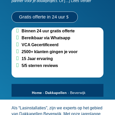
partner voor je bouwproject.​ Of […] Lees verder
Gratis offerte in 24 uur
Binnen 24 uur gratis offerte
Bereikbaar via Whatsapp
VCA Gecertificeerd
2500+ klanten gingen je voor
15 Jaar ervaring
5/5 sterren reviews
Home
-
Dakkapellen
-
Beverwijk
Als “Lasinstallaties”, zijn we experts op het gebied
van Dakkapellen Beverwijk.​ Met onze jarenlange