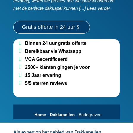
ervaring, weten we precies hoe we jouw woondroom
met de perfecte dakkapel kunnen […] Lees verder
Gratis offerte in 24 uur
Binnen 24 uur gratis offerte
Bereikbaar via Whatsapp
VCA Gecertificeerd
2500+ klanten gingen je voor
15 Jaar ervaring
5/5 sterren reviews
Home
-
Dakkapellen
-
Bodegraven
Als expert op het gebied van Dakkapellen