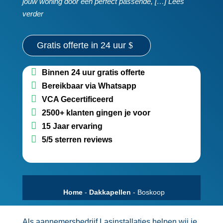
jouw woning door een perfect passende, […] Lees
verder
Gratis offerte in 24 uur
Binnen 24 uur gratis offerte
Bereikbaar via Whatsapp
VCA Gecertificeerd
2500+ klanten gingen je voor
15 Jaar ervaring
5/5 sterren reviews
Home
-
Dakkapellen
-
Boskoop
Als aannemersbedrijf Lasinstallaties helpen wij je