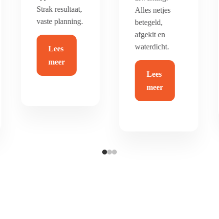
duurzaam en
Alles netjes
helemaal van
betegeld,
nu.
afgekit en
waterdicht.
Lees
Lees
meer
meer