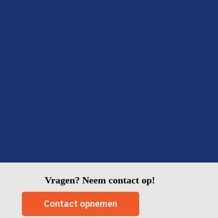
Ze zeiden van tevoren dat het snel kon, en dat klopte
ook: binnen twee dagen klaar en alles netjes opgeruimd.
Fijn om zo’n betrouwbare partij in huis te hebben.
Fatima
Delft
Vragen? Neem contact op!
Contact opnemen