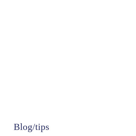
10+
Jaren aan ervaring
99%
Tevredenheid
Blog/tips