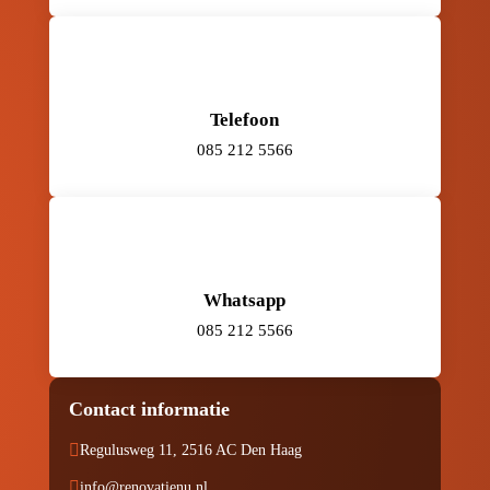
Telefoon
085 212 5566
Whatsapp
085 212 5566
Contact informatie

Regulusweg 11, 2516 AC Den Haag

info@renovatienu.nl