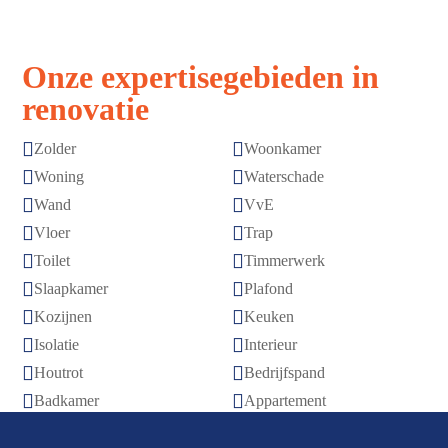
Onze expertisegebieden in
renovatie


Zolder
Woonkamer


Woning
Waterschade


Wand
VvE


Vloer
Trap


Toilet
Timmerwerk


Slaapkamer
Plafond


Kozijnen
Keuken


Isolatie
Interieur


Houtrot
Bedrijfspand


Badkamer
Appartement