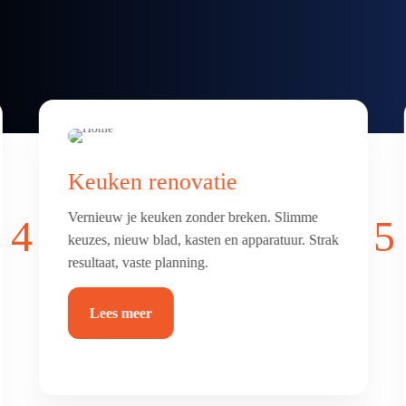
Badkamer & toilet
renovatie
4
5
Frisse, comfortabele badkamer of toilet met
luxe afwerking. Alles netjes betegeld, afgekit
en waterdicht.
Lees meer