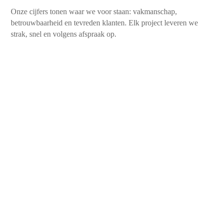
Onze cijfers tonen waar we voor staan: vakmanschap,
betrouwbaarheid en tevreden klanten. Elk project leveren we
strak, snel en volgens afspraak op.
450+
Tevreden klanten
10+
Jaren aan ervaring