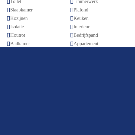


Toilet
Timmerwerk


Slaapkamer
Plafond


Kozijnen
Keuken


Isolatie
Interieur


Houtrot
Bedrijfspand


Badkamer
Appartement