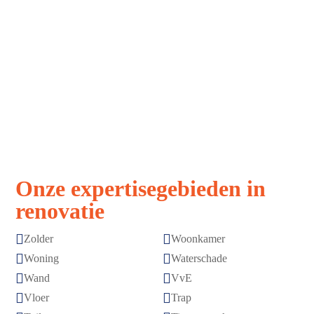
Strak, snel,
Vakmanschap
stressvrij
zonder
verrassingen
Afspraak is
Topkwaliteit
afspraak
gegarandeerd
Onze expertisegebieden in
renovatie


Zolder
Woonkamer


Woning
Waterschade


Wand
VvE


Vloer
Trap