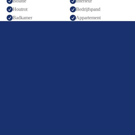


Isolatie
Interieur


Houtrot
Bedrijfspand


Badkamer
Appartement