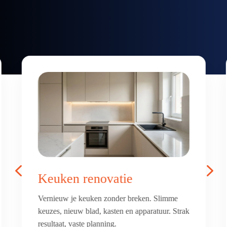
4
5
Badkamer & toilet
renovatie
Frisse, comfortabele badkamer of toilet met
luxe afwerking. Alles netjes betegeld, afgekit