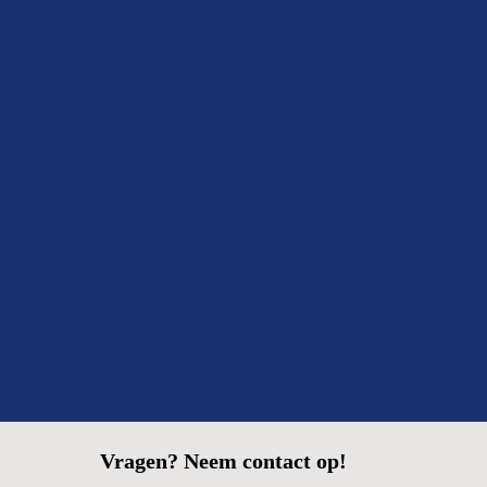
Binnen twee dagen klaar
Ze zeiden van tevoren dat het snel kon, en dat klopte
ook: binnen twee dagen klaar en alles netjes opgeruimd.
Fijn om zo’n betrouwbare partij in huis te hebben.
Fatima
Delft
Vragen? Neem contact op!