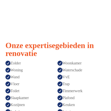
Afspraak is
Topkwaliteit
afspraak
gegarandeerd
Onze expertisegebieden in
renovatie


Zolder
Woonkamer


Woning
Waterschade


Wand
VvE


Vloer
Trap


Toilet
Timmerwerk


Slaapkamer
Plafond


Kozijnen
Keuken