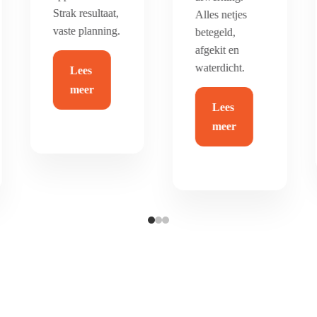
duurzaam en
Alles netjes
helemaal van
betegeld,
nu.
afgekit en
waterdicht.
Lees
Lees
meer
meer