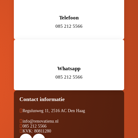
Telefoon
085 212 5566
Whatsapp
085 212 5566
Contact informatie

Regulusweg 11, 2516 AC Den Haag

info@renovatienu.nl

085 212 5566

KVK: 80811280