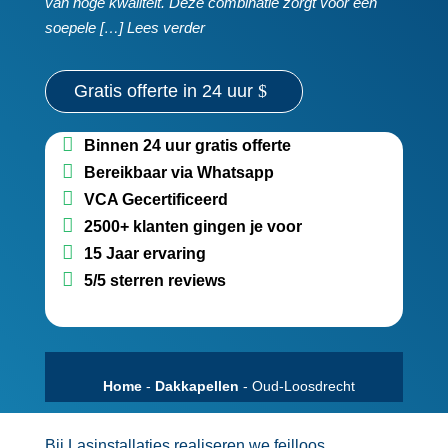
van hoge kwaliteit.​ Deze combinatie zorgt voor een
soepele […] Lees verder
Gratis offerte in 24 uur
Binnen 24 uur gratis offerte
Bereikbaar via Whatsapp
VCA Gecertificeerd
2500+ klanten gingen je voor
15 Jaar ervaring
5/5 sterren reviews
Home
-
Dakkapellen
-
Oud-Loosdrecht
Bij Lasinstallaties realiseren we feilloos