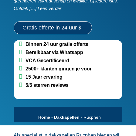
garanderen vakmanschap en kwaliteit bij iedere klus.​
Ontdek […] Lees verder
Gratis offerte in 24 uur
Binnen 24 uur gratis offerte
Bereikbaar via Whatsapp
VCA Gecertificeerd
2500+ klanten gingen je voor
15 Jaar ervaring
5/5 sterren reviews
Home
-
Dakkapellen
-
Rucphen
Als specialist in dakkapellen Rucphen bieden wij