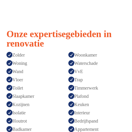
Onze expertisegebieden in
renovatie


Zolder
Woonkamer


Woning
Waterschade


Wand
VvE


Vloer
Trap


Toilet
Timmerwerk


Slaapkamer
Plafond


Kozijnen
Keuken


Isolatie
Interieur


Houtrot
Bedrijfspand


Badkamer
Appartement