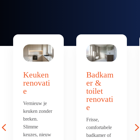
Keuken
Badkam
renovati
er &
e
toilet
renovati
Vernieuw je
e
keuken zonder
breken.
Frisse,
4
Slimme
comfortabele
keuzes, nieuw
badkamer of