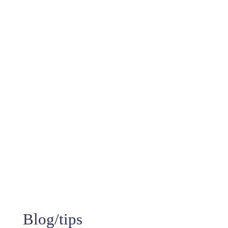
10+
Jaren aan ervaring
99%
Tevredenheid
Blog/tips