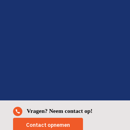
Ze zeiden van tevoren dat het snel kon, en dat klopte
ook: binnen twee dagen klaar en alles netjes opgeruimd.
Fijn om zo’n betrouwbare partij in huis te hebben.
Fatima
Delft
Vragen? Neem contact op!

Contact opnemen