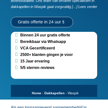
levenskwaliteit.​ Ons team van ervaren specialisten in
dakkapellen in Waspik gaat zorgvuldig […] Lees verder
Gratis offerte in 24 uur
Binnen 24 uur gratis offerte
Bereikbaar via Whatsapp
VCA Gecertificeerd
2500+ klanten gingen je voor
15 Jaar ervaring
5/5 sterren reviews
Home
-
Dakkapellen
-
Waspik
Als een toonaangevend aannemersbedrijf in