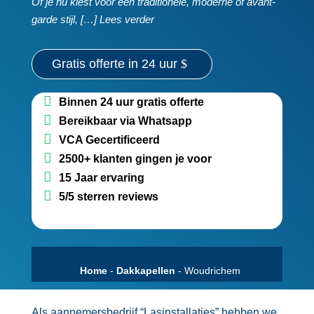
Of je nu kiest voor een traditionele, moderne of avant-
garde stijl, […] Lees verder
Gratis offerte in 24 uur
Binnen 24 uur gratis offerte
Bereikbaar via Whatsapp
VCA Gecertificeerd
2500+ klanten gingen je voor
15 Jaar ervaring
5/5 sterren reviews
Home
-
Dakkapellen
-
Woudrichem
Als aannemersbedrijf “Lasinstallaties” hebben we