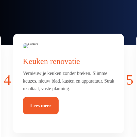
Badkamer & toilet
renovatie
4
5
Frisse, comfortabele badkamer of toilet met
luxe afwerking. Alles netjes betegeld, afgekit
en waterdicht.
Lees meer