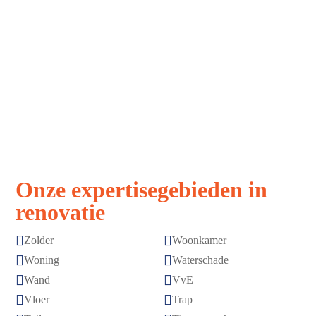
Strak, snel,
Vakmanschap
stressvrij
zonder
verrassingen
Afspraak is
Topkwaliteit
afspraak
gegarandeerd
Onze expertisegebieden in
renovatie


Zolder
Woonkamer


Woning
Waterschade


Wand
VvE


Vloer
Trap