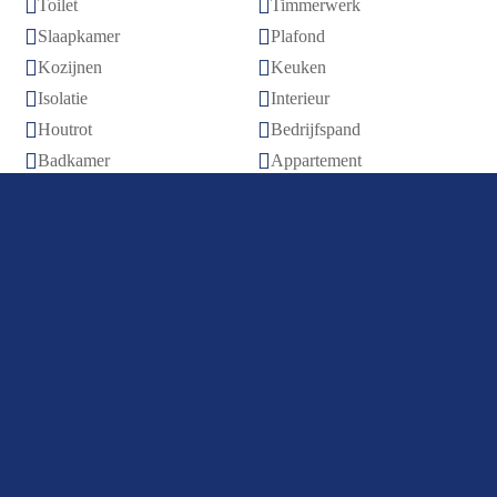


Toilet
Timmerwerk


Slaapkamer
Plafond


Kozijnen
Keuken


Isolatie
Interieur


Houtrot
Bedrijfspand


Badkamer
Appartement