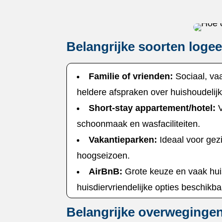
Belangrijke soorten loge
Familie of vrienden:
Sociaal, va
heldere afspraken over huishoudelijke 
Short-stay appartement/hotel:
V
schoonmaak en wasfaciliteiten.​
Vakantieparken:
Ideaal voor gezi
hoogseizoen.​
AirBnB:
Grote keuze en vaak huise
huisdiervriendelijke opties beschikbaa
Belangrijke overwegingen b