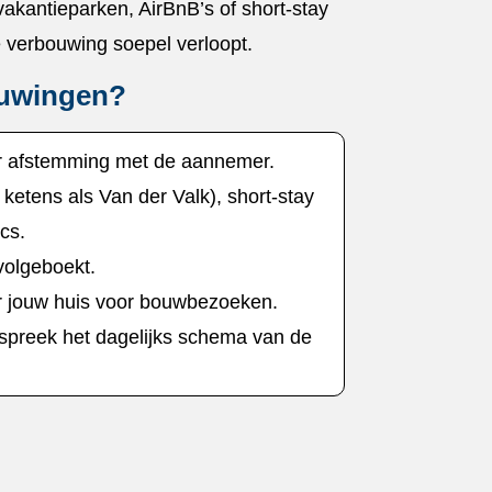
 vakantieparken, AirBnB’s of short-stay
verbouwing soepel verloopt.​
ouwingen?
r afstemming met de aannemer.​
 ketens als Van der Valk), short-stay
s.​
volgeboekt.​
r jouw huis voor bouwbezoeken.​
preek het dagelijks schema van de