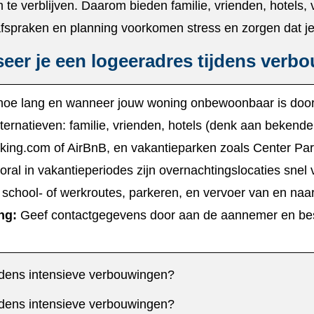
 te verblijven.​ Daarom bieden familie, vrienden, hotels,
fspraken en planning voorkomen stress en zorgen dat je 
eer je een logeeradres tijdens verb
 hoe lang en wanneer jouw woning onbewoonbaar is doo
lternatieven: familie, vrienden, hotels (denk aan bekende
king.​com of AirBnB, en vakantieparken zoals Center Parc
ral in vakantieperiodes zijn overnachtingslocaties snel 
chool- of werkroutes, parkeren, en vervoer van en naa
ng:
Geef contactgegevens door aan de aannemer en bes