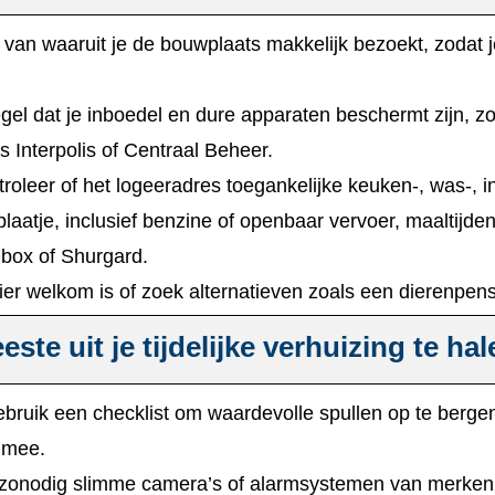
 van waaruit je de bouwplaats makkelijk bezoekt, zodat je
el dat je inboedel en dure apparaten beschermt zijn, zowe
 Interpolis of Centraal Beheer.​
roleer of het logeeradres toegankelijke keuken-, was-, in
aatje, inclusief benzine of openbaar vervoer, maaltijde
box of Shurgard.​
ier welkom is of zoek alternatieven zoals een dierenpens
ste uit je tijdelijke verhuizing te hal
bruik een checklist om waardevolle spullen op te bergen
 mee.​
 zonodig slimme camera’s of alarmsystemen van merken a