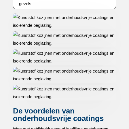
gevels.​
De voordelen van
onderhoudsvrije coatings
Weg met schilderklussen of jaarlijkse poetsbeurten.​