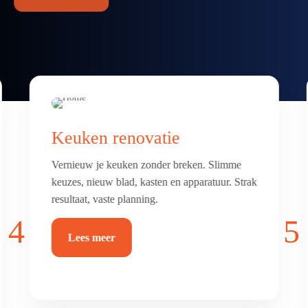
Badkamer & toilet
renovatie
Frisse, comfortabele badkamer of toilet met
luxe afwerking. Alles netjes betegeld, afgekit
en waterdicht.
4
5
Lees meer