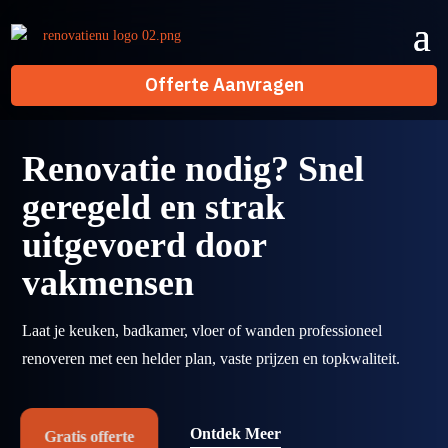
Offerte Aanvragen
Offerte Aanvragen
Renovatie nodig? Snel
geregeld en strak
uitgevoerd door
vakmensen
Laat je keuken, badkamer, vloer of wanden professioneel
renoveren met een helder plan, vaste prijzen en topkwaliteit.
Ontdek Meer
Gratis offerte