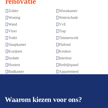
renovatie


Zolder
Woonkamer


Woning
Waterschade


Wand
VvE


Vloer
Trap


Toilet
Timmerwerk


Slaapkamer
Plafond


Kozijnen
Keuken


Isolatie
Interieur


Houtrot
Bedrijfspand


Badkamer
Appartement
Waarom kiezen voor ons?