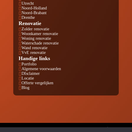
Utrecht

Noord-Holland

Noord-Brabant

Drenthe

Renovatie
Zolder renovatie

Woonkamer renovatie

Woning renovatie

Waterschade renovatie

Wand renovatie

VvE renovatie

Handige links
Portfolio

Algemene voorwaarden

DIsclaimer

Locatie

Offerte vergelijken

Blog

© Copyright Renovatie Nu KVK 80811280 |
Website laten