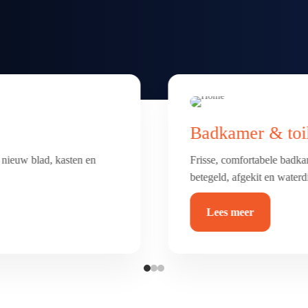
Vloer renovatie
erking. Alles netjes
Nieuwe vloer nodig? Van sc
duurzaam en helemaal van 
Lees meer