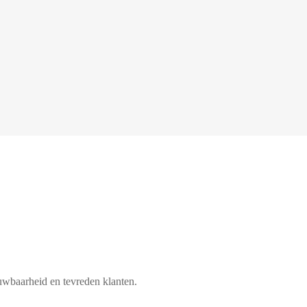
450+
uwbaarheid en tevreden klanten.
Tevreden klanten