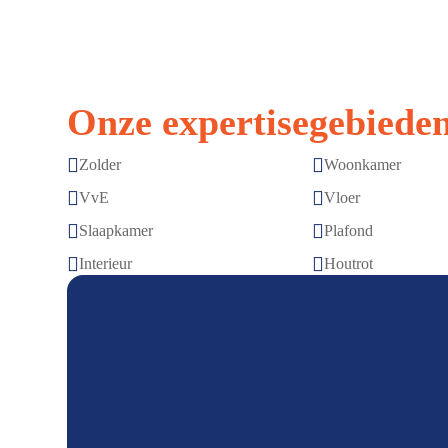
Onze expertisegebieden


Zolder
Woonkamer


VvE
Vloer


Slaapkamer
Plafond


Interieur
Houtrot