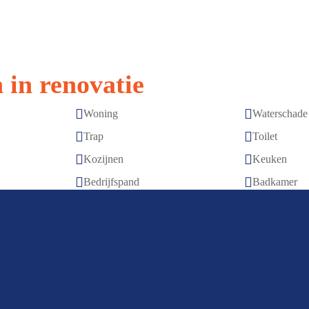
 in renovatie


Woning
Waterschade


Trap
Toilet


Kozijnen
Keuken


Bedrijfspand
Badkamer