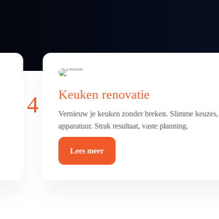
Badkamer & toilet renovatie
4
Frisse, comfortabele badkamer of toilet met luxe afw
betegeld, afgekit en waterdicht.
Lees meer