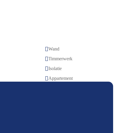

Wand

Timmerwerk

Isolatie

Appartement