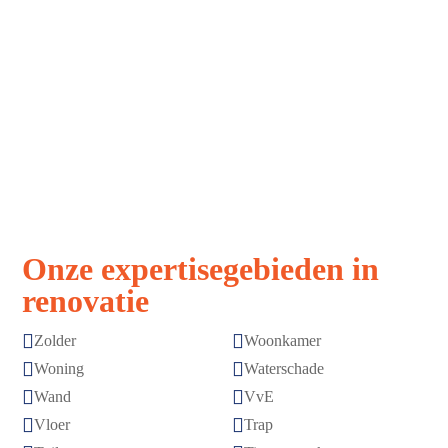
Strak, snel,
Vakmanschap
stressvrij
zonder
verrassingen
Afspraak is
Topkwaliteit
afspraak
gegarandeerd
Onze expertisegebieden in
renovatie


Zolder
Woonkamer


Woning
Waterschade


Wand
VvE


Vloer
Trap