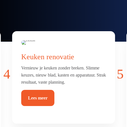
Badkamer & toilet
renovatie
4
5
Frisse, comfortabele badkamer of toilet met
luxe afwerking. Alles netjes betegeld, afgekit
en waterdicht.
Lees meer