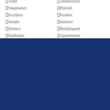


Toilet
Timmerwerk


Slaapkamer
Plafond


Kozijnen
Keuken


Isolatie
Interieur


Houtrot
Bedrijfspand


Badkamer
Appartement