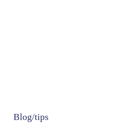
10+
Jaren aan ervaring
99%
Tevredenheid
Blog/tips