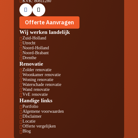

KVK: 80811280
Offerte Aanvragen
Wij werken landelijk
Zuid-Holland

Utrecht

Noord-Holland

Noord-Brabant

Drenthe

Renovatie
Zolder renovatie

Woonkamer renovatie

Woning renovatie

Waterschade renovatie

Wand renovatie

VvE renovatie

Handige links
Portfolio

Algemene voorwaarden

DIsclaimer

Locatie

Offerte vergelijken

Blog
