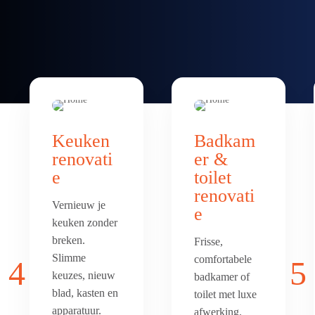
Keuken
Badkam
renovati
er &
e
toilet
renovati
Vernieuw je
e
keuken zonder
breken.
Frisse,
Slimme
comfortabele
4
5
keuzes, nieuw
badkamer of
blad, kasten en
toilet met luxe
apparatuur.
afwerking.