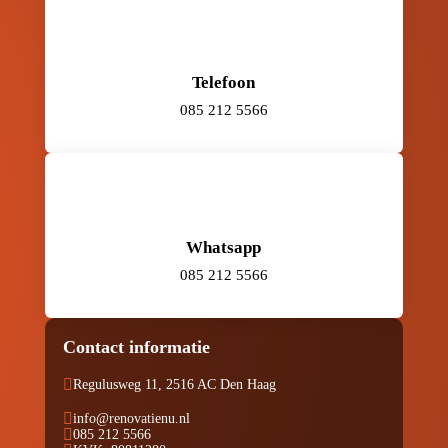
Telefoon
085 212 5566
Whatsapp
085 212 5566
Contact informatie

Regulusweg 11, 2516 AC Den Haag

info@renovatienu.nl

085 212 5566