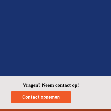
ook: binnen twee dagen klaar en alles netjes opgeruimd.
Fijn om zo’n betrouwbare partij in huis te hebben.
Fatima
Delft
Vragen? Neem contact op!
Contact opnemen