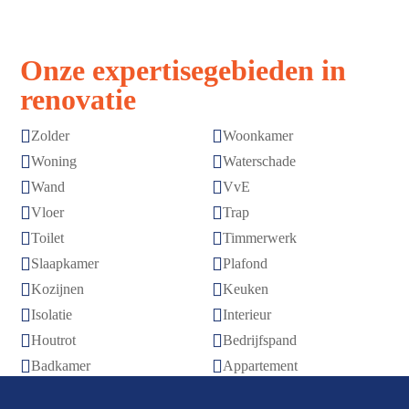
Onze expertisegebieden in
renovatie


Zolder
Woonkamer


Woning
Waterschade


Wand
VvE


Vloer
Trap


Toilet
Timmerwerk


Slaapkamer
Plafond


Kozijnen
Keuken


Isolatie
Interieur


Houtrot
Bedrijfspand


Badkamer
Appartement