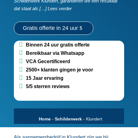
Schilderwerk Klundert, garanderen we een resultaat
dat staat als […] Lees verder
Gratis offerte in 24 uur
Binnen 24 uur gratis offerte
Bereikbaar via Whatsapp
VCA Gecertificeerd
2500+ klanten gingen je voor
15 Jaar ervaring
5/5 sterren reviews
Home
-
Schilderwerk
-
Klundert
Als aannemersbedrijf in Klundert zijn we bij