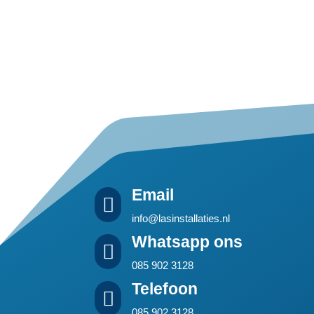
Email

info@lasinstallaties.nl
Whatsapp ons

085 902 3128
Telefoon

085 902 3128