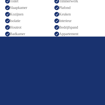


Toilet
Timmerwerk


Slaapkamer
Plafond


Kozijnen
Keuken


Isolatie
Interieur


Houtrot
Bedrijfspand


Badkamer
Appartement