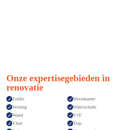
Strak, snel,
Vakmanschap
stressvrij
zonder
verrassingen
Afspraak is
Topkwaliteit
afspraak
gegarandeerd
Onze expertisegebieden in
renovatie


Zolder
Woonkamer


Woning
Waterschade


Wand
VvE


Vloer
Trap