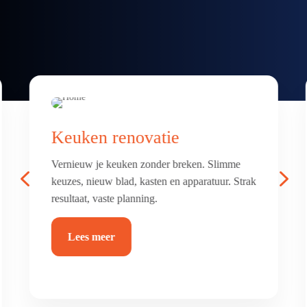
Badkamer & toilet
renovatie
4
5
Frisse, comfortabele badkamer of toilet met
luxe afwerking. Alles netjes betegeld, afgekit
en waterdicht.
Lees meer