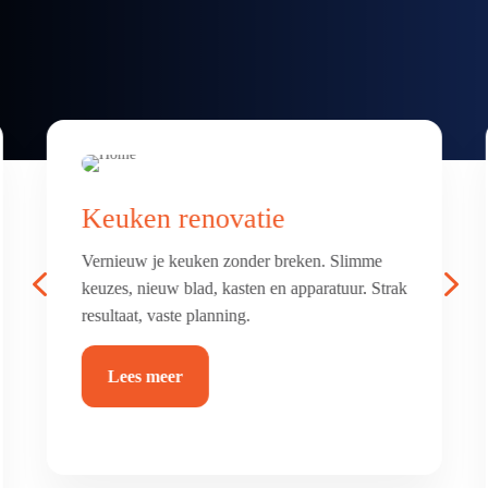
Badkamer & toilet
renovatie
4
5
Frisse, comfortabele badkamer of toilet met
luxe afwerking. Alles netjes betegeld, afgekit
en waterdicht.
Lees meer