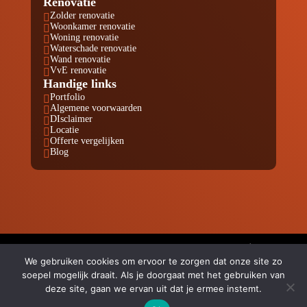
Renovatie
Zolder renovatie

Woonkamer renovatie

Woning renovatie

Waterschade renovatie

Wand renovatie

VvE renovatie

Handige links
Portfolio

Algemene voorwaarden

DIsclaimer

Locatie

Offerte vergelijken

Blog

© Copyright Renovatie Nu KVK 80811280 |
Website laten
We gebruiken cookies om ervoor te zorgen dat onze site zo
maken door Flexamedia
soepel mogelijk draait. Als je doorgaat met het gebruiken van
Privacyverklaring
|
Disclaimer
|
Algemene Voorwaarden
deze site, gaan we ervan uit dat je ermee instemt.