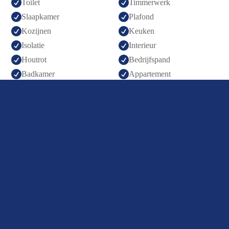


Toilet
Timmerwerk


Slaapkamer
Plafond


Kozijnen
Keuken


Isolatie
Interieur


Houtrot
Bedrijfspand


Badkamer
Appartement