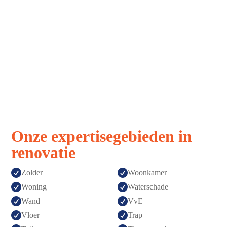
Strak, snel,
Vakmanschap
stressvrij
zonder
verrassingen
Afspraak is
Topkwaliteit
afspraak
gegarandeerd
Onze expertisegebieden in
renovatie


Zolder
Woonkamer


Woning
Waterschade


Wand
VvE


Vloer
Trap