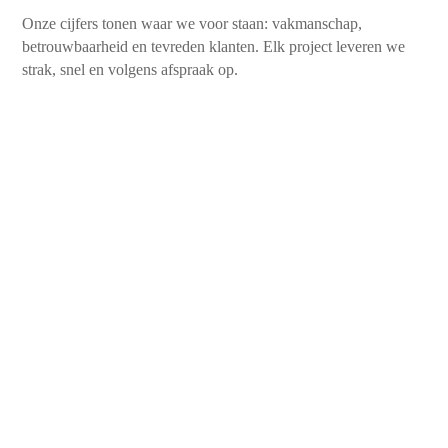
Onze cijfers tonen waar we voor staan: vakmanschap,
betrouwbaarheid en tevreden klanten. Elk project leveren we
strak, snel en volgens afspraak op.
450+
Tevreden klanten
10+
Jaren aan ervaring