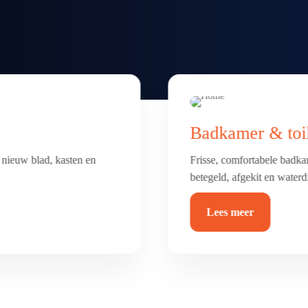
Vloer renovatie
erking. Alles netjes
Nieuwe vloer nodig? Van sc
duurzaam en helemaal van 
Lees meer