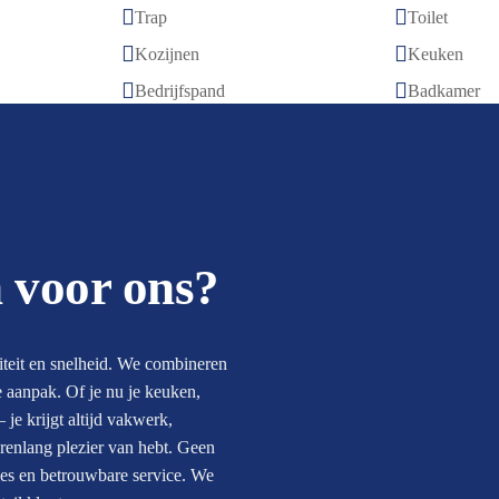


Trap
Toilet


Kozijnen
Keuken


Bedrijfspand
Badkamer
 voor ons?
iteit en snelheid. We combineren
e aanpak. Of je nu je keuken,
e krijgt altijd vakwerk,
jarenlang plezier van hebt. Geen
vies en betrouwbare service. We