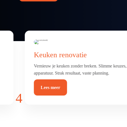
Badkamer & toilet renovatie
Frisse, comfortabele badkamer of toilet met luxe afw
betegeld, afgekit en waterdicht.
Lees meer
4