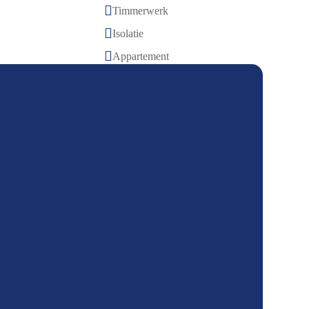

Timmerwerk

Isolatie

Appartement