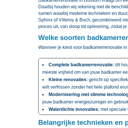
Badkamerrenovatie in Bussum vraagt om een h
Daarbij houden wij rekening met de beschikb
samen waarbij moderne technieken en duurz
Sphinx of Villeroy & Boch, gecombineerd m
proces uit, van sloop tot oplevering, zodat 
Welke soorten badkamerren
Wanneer je kiest voor badkamerrenovatie in 
Complete badkamerrenovatie:
dit hou
meeste vrijheid om van jouw badkamer een 
Kleine renovaties:
gericht op specifie
wilt verfrissen zonder het hele plafond eruit
Modernisering met slimme technolog
jouw badkamer energiezuiniger en gebruiks
Waterdichte innovaties:
met speciale 
Belangrijke technieken en 