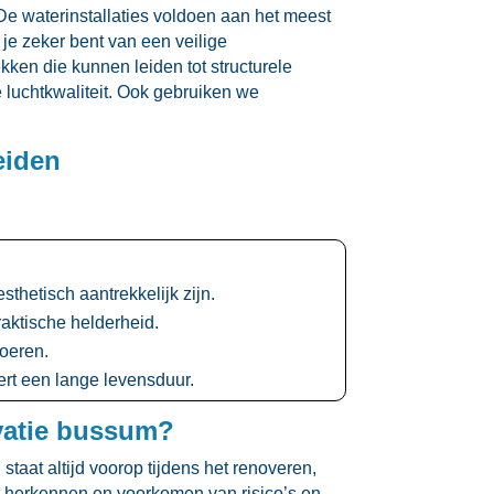
De waterinstallaties voldoen aan het meest
je zeker bent van een veilige
ken die kunnen leiden tot structurele
luchtkwaliteit.​ Ook gebruiken we
eiden
thetisch aantrekkelijk zijn.​
ktische helderheid.​
oeren.​
t een lange levensduur.​
vatie bussum?
staat altijd voorop tijdens het renoveren,
et herkennen en voorkomen van risico’s en