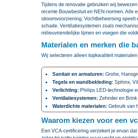
Tijdens de renovatie gebruiken wij bewezen
recente Bouwbesluit en NEN-normen.​ Alle el
stroomvoorziening.​ Vochtbeheersing speelt 
schade.​ Ventilatiesystemen zoals mechanisc
milieuvriendelijke lijmen en voegen die vol
Materialen en merken die 
Wij selecteren alleen topkwaliteit material
Sanitair en armaturen:
Grohe, Hansgro
Tegels en wandbekleding:
Sphinx, Vil
Verlichting:
Philips LED-technologie e
Ventilatiesystemen:
Zehnder en Brink 
Waterdichte materialen:
Gebruik van h
Waarom kiezen voor een vc
Een VCA-certificering verzekert je ervan dat
zeker bij natte ruimtes waar vocht en elekt