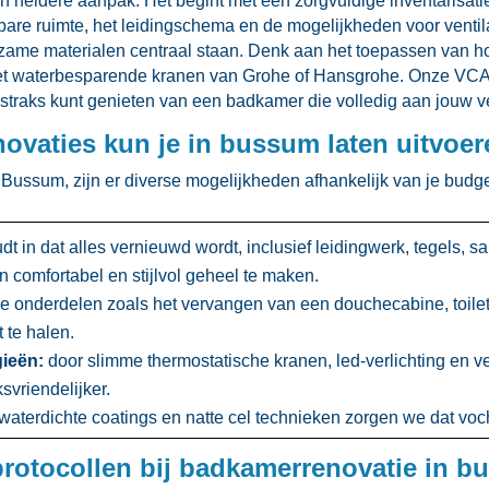
eldere aanpak.​ Het begint met een zorgvuldige inventarisatie
are ruimte, het leidingschema en de mogelijkheden voor ventila
ame materialen centraal staan.​ Denk aan het toepassen van 
et waterbesparende kranen van Grohe of Hansgrohe.​ Onze VCA-
je straks kunt genieten van een badkamer die volledig aan jouw v
ovaties kun je in bussum laten uitvoe
Bussum, zijn er diverse mogelijkheden afhankelijk van je budget
dt in dat alles vernieuwd wordt, inclusief leidingwerk, tegels, sa
comfortabel en stijlvol geheel te maken.​
ke onderdelen zoals het vervangen van een douchecabine, toilet o
 te halen.​
ieën:
door slimme thermostatische kranen, led-verlichting en ve
vriendelijker.​
waterdichte coatings en natte cel technieken zorgen we dat voc
protocollen bij badkamerrenovatie in 