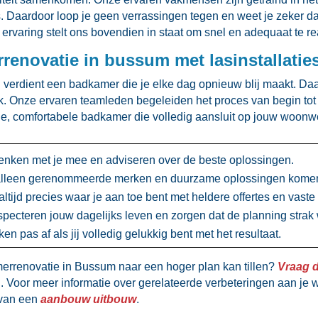
.​ Daardoor loop je geen verrassingen tegen en weet je zeker d
r ervaring stelt ons bovendien in staat om snel en adequaat te re
enovatie in bussum met lasinstallatie
: jij verdient een badkamer die je elke dag opnieuw blij maakt
.​ Onze ervaren teamleden begeleiden het proces van begin tot 
rne, comfortabele badkamer die volledig aansluit op jouw woonw
nken met je mee en adviseren over de beste oplossingen.​
lleen gerenommeerde merken en duurzame oplossingen komen 
altijd precies waar je aan toe bent met heldere offertes en vaste p
specteren jouw dagelijks leven en zorgen dat de planning strak 
n pas af als jij volledig gelukkig bent met het resultaat.​
merrenovatie in Bussum naar een hoger plan kan tillen?
Vraag d
​ Voor meer informatie over gerelateerde verbeteringen aan je 
 van een
aanbouw uitbouw
.​