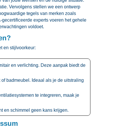
 van jouw wensen en de huidige situatie.​
tie.​ Vervolgens stellen we een ontwerp
hoogwaardige tegels van merken zoals
gecertificeerde experts voeren het gehele
erwachtingen voldoet.​
ren?
 en stijlvoorkeur:
nitair en verlichting.​ Deze aanpak biedt de
f badmeubel.​ Ideaal als je de uitstraling
ntilatiesystemen te integreren, maak je
ht en schimmel geen kans krijgen.​
bussum