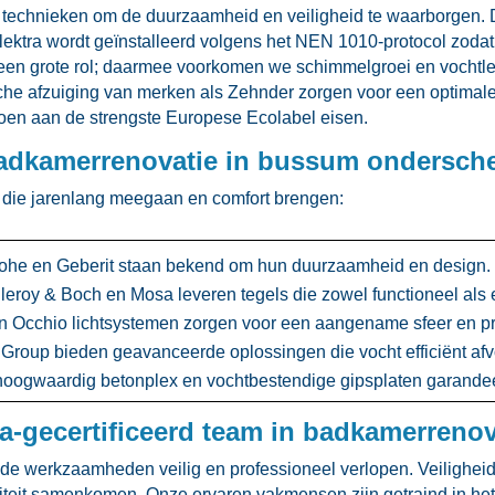
 technieken om de duurzaamheid en veiligheid te waarborgen.​ 
ektra wordt geïnstalleerd volgens het NEN 1010-protocol zodat 
een grote rol; daarmee voorkomen we schimmelgroei en vochtlek
he afzuiging van merken als Zehnder zorgen voor een optimale 
doen aan de strengste Europese Ecolabel eisen.​
badkamerrenovatie in bussum ondersch
en die jarenlang meegaan en comfort brengen:
he en Geberit staan bekend om hun duurzaamheid en design.​
leroy & Boch en Mosa leveren tegels die zowel functioneel als es
n Occhio lichtsystemen zorgen voor een aangename sfeer en pra
Group bieden geavanceerde oplossingen die vocht efficiënt afv
oogwaardig betonplex en vochtbestendige gipsplaten garandeer
a-gecertificeerd team in badkamerreno
 de werkzaamheden veilig en professioneel verlopen.​ Veiligheid 
riciteit samenkomen.​ Onze ervaren vakmensen zijn getraind in h