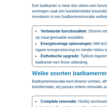
Een badkamer is meer dan alleen een functi
woningen vaak een karakteristieke bouwstij
investeren in een badkamerrenovatie verbete
Verbeterde functionaliteit:
Slimme inde
op maat gemaakte wastafels.​
Energiezuinige oplossingen:
Met tec
lagere energierekening en minder milieu-i
Esthetische upgrade:
Tijdloze tegelo
badkamer een frisse uitstraling.​
Welke soorten badkamerren
Badkamerrenovatie kent diverse vormen, afh
transformatie, wij passen iedere renovatie aa
Complete renovatie:
Hierbij vernieuwe