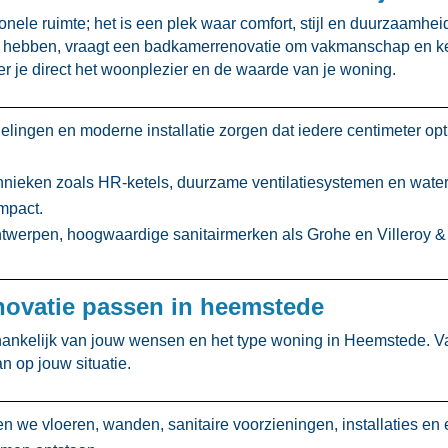
onele ruimte; het is een plek waar comfort, stijl en duurzaamh
l hebben, vraagt een badkamerrenovatie om vakmanschap en kenn
r je direct het woonplezier en de waarde van je woning.​
lingen en moderne installatie zorgen dat iedere centimeter opt
hnieken zoals HR-ketels, duurzame ventilatiesystemen en wate
mpact.​
ntwerpen, hoogwaardige sanitairmerken als Grohe en Villeroy & 
ovatie passen in heemstede
ankelijk van jouw wensen en het type woning in Heemstede.​ Va
n op jouw situatie.​
n we vloeren, wanden, sanitaire voorzieningen, installaties e