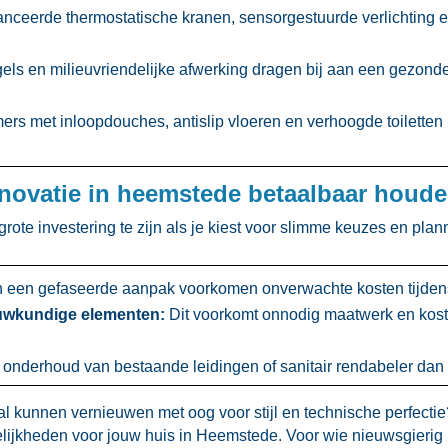
ceerde thermostatische kranen, sensorgestuurde verlichting 
els en milieuvriendelijke afwerking dragen bij aan een gezond
rs met inloopdouches, antislip vloeren en verhoogde toiletten
novatie in heemstede betaalbaar houd
rote investering te zijn als je kiest voor slimme keuzes en planm
n een gefaseerde aanpak voorkomen onverwachte kosten tijdens 
uwkundige elementen:
Dit voorkomt onnodig maatwerk en kosten
 onderhoud van bestaande leidingen of sanitair rendabeler dan 
l kunnen vernieuwen met oog voor stijl en technische perfecti
ijkheden voor jouw huis in Heemstede.​ Voor wie nieuwsgierig 