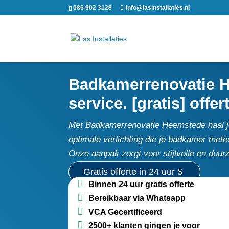
085 902 3128
info@lasinstallaties.nl
Badkamerrenovatie He
service. [gratis] offer
Met Badkamerrenovatie Heemstede haal je 
optimale verlichting die je badkamer metee
Onze aanpak zorgt voor stijlvolle en duur
Gratis offerte in 24 uur
Binnen 24 uur gratis offerte
Bereikbaar via Whatsapp
VCA Gecertificeerd
2500+ klanten gingen je voor