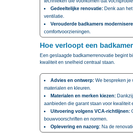
technieken die voorkomen dat vochtproble
Gedeeltelijke renovatie:
Denk aan het 
ventilatie.​
Verouderde badkamers modernisere
comfortvoorzieningen.​
Hoe verloopt een badkamer
Een geslaagde badkamerrenovatie begint bij
kwaliteit en snelheid centraal staan.​
Advies en ontwerp:
We bespreken je w
materialen en kleuren.​
Materialen en merken kiezen:
Dankzij
aanbieden die garant staan voor kwaliteit e
Uitvoering volgens VCA-richtlijnen:
O
bouwvoorschriften en normen.​
Oplevering en nazorg:
Na de renovatie