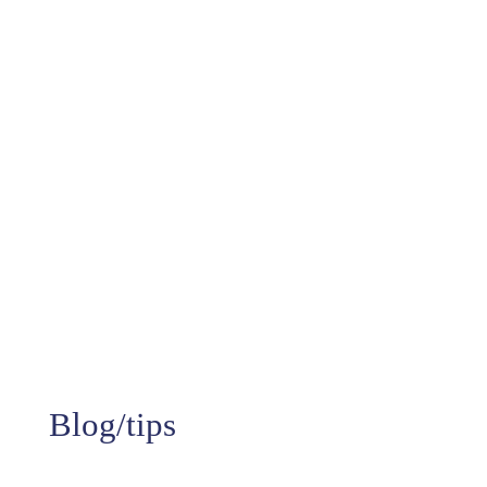
10+
Jaren aan ervaring
99%
Tevredenheid
Blog/tips