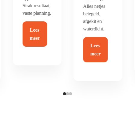
duurzaam en
Alles netjes
helemaal van
betegeld,
nu.
afgekit en
waterdicht.
Lees
Lees
meer
meer