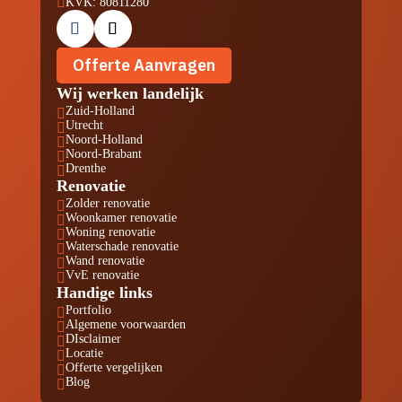

KVK: 80811280
Offerte Aanvragen
Wij werken landelijk
Zuid-Holland

Utrecht

Noord-Holland

Noord-Brabant

Drenthe

Renovatie
Zolder renovatie

Woonkamer renovatie

Woning renovatie

Waterschade renovatie

Wand renovatie

VvE renovatie

Handige links
Portfolio

Algemene voorwaarden

DIsclaimer

Locatie

Offerte vergelijken

Blog
