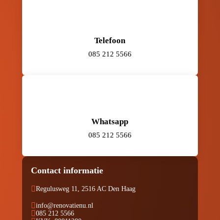
Telefoon
085 212 5566
Whatsapp
085 212 5566
Contact informatie

Regulusweg 11, 2516 AC Den Haag

info@renovatienu.nl

085 212 5566