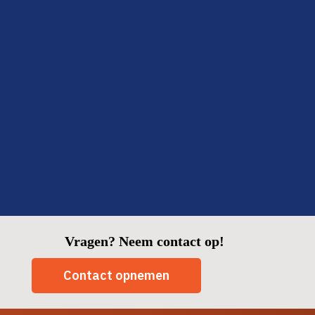
ook: binnen twee dagen klaar en alles netjes opgeruimd.
Fijn om zo’n betrouwbare partij in huis te hebben.
Fatima
Delft
Vragen? Neem contact op!
Contact opnemen