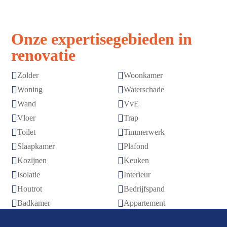
Onze expertisegebieden in
renovatie


Zolder
Woonkamer


Woning
Waterschade


Wand
VvE


Vloer
Trap


Toilet
Timmerwerk


Slaapkamer
Plafond


Kozijnen
Keuken


Isolatie
Interieur


Houtrot
Bedrijfspand


Badkamer
Appartement