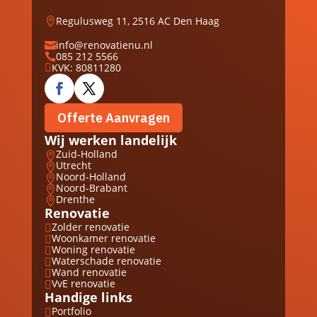
Regulusweg 11, 2516 AC Den Haag

info@renovatienu.nl

085 212 5566

KVK: 80811280

Offerte Aanvragen
Wij werken landelijk
Zuid-Holland

Utrecht

Noord-Holland

Noord-Brabant

Drenthe

Renovatie
Zolder renovatie

Woonkamer renovatie

Woning renovatie

Waterschade renovatie

Wand renovatie

VvE renovatie

Handige links
Portfolio
