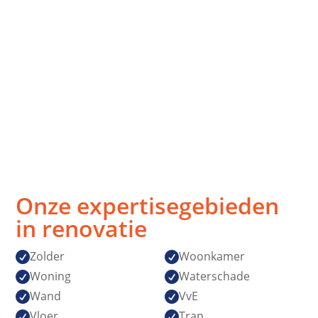
Strak, snel,
Vakmanschap
stressvrij
zonder
verrassingen
Afspraak is
Topkwaliteit
afspraak
gegarandeerd
Onze expertisegebieden
in renovatie
Zolder
Woonkamer


Woning
Waterschade


Wand
VvE


Vloer
Trap

