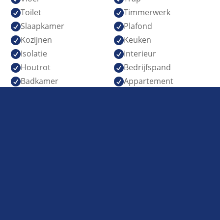
Toilet
Timmerwerk


Slaapkamer
Plafond


Kozijnen
Keuken


Isolatie
Interieur


Houtrot
Bedrijfspand


Badkamer
Appartement

