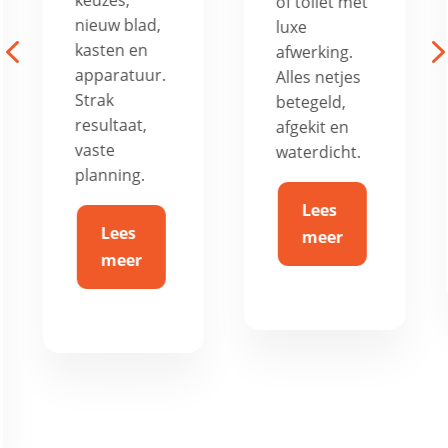
jouw vloer
of toilet met
wordt weer
luxe
4
strak,
afwerking.
duurzaam
Alles netjes
en helemaal
betegeld,
van nu.
afgekit en
waterdicht.
Lees
Lees
meer
meer