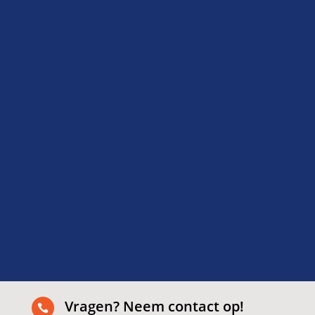
Ze zeiden van tevoren dat het snel kon, en dat
klopte ook: binnen twee dagen klaar en alles
netjes opgeruimd. Fijn om zo’n betrouwbare
partij in huis te hebben.
Fatima
Delft
Vragen? Neem contact op!
