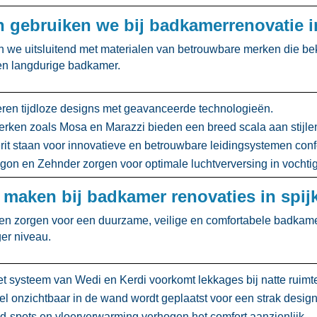
 gebruiken we bij badkamerrenovatie i
n we uitsluitend met materialen van betrouwbare merken die be
 en langdurige badkamer.​
ren tijdloze designs met geavanceerde technologieën.​
ken zoals Mosa en Marazzi bieden een breed scala aan stijlen 
rit staan voor innovatieve en betrouwbare leidingsystemen con
on en Zehnder zorgen voor optimale luchtverversing in vochtige
l maken bij badkamer renovaties in spij
en zorgen voor een duurzame, veilige en comfortabele badkamer.
er niveau.​
t systeem van Wedi en Kerdi voorkomt lekkages bij natte ruimte
wel onzichtbaar in de wand wordt geplaatst voor een strak design.
-spots en vloerverwarming verhogen het comfort aanzienlijk.​