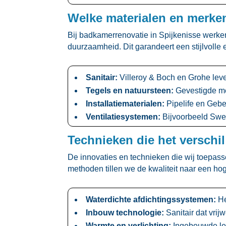
Welke materialen en merken
Bij badkamerrenovatie in Spijkenisse werke
duurzaamheid.​ Dit garandeert een stijlvolle
Sanitair:
Villeroy & Boch en Grohe leve
Tegels en natuursteen:
Gevestigde mer
Installatiematerialen:
Pipelife en Gebe
Ventilatiesystemen:
Bijvoorbeeld Sweg
Technieken die het verschi
De innovaties en technieken die wij toepass
methoden tillen we de kwaliteit naar een hog
Waterdichte afdichtingssystemen:
He
Inbouw technologie:
Sanitair dat vrij
Warmte en verlichting:
Ingebouwde led