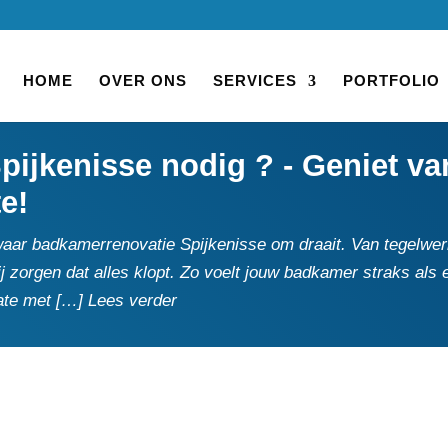
HOME
OVER ONS
SERVICES
PORTFOLIO
ijkenisse nodig ? - Geniet van
te!
waar badkamerrenovatie Spijkenisse om draait.​ Van tegelwerk
j zorgen dat alles klopt.​ Zo voelt jouw badkamer straks als 
date met […] Lees verder