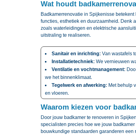
Wat houdt badkamerrenovati
Badkamerrenovatie in Spijkenisse betekent 
functies, esthetiek en duurzaamheid.​ Denk 
zoals waterleidingen en elektrische aanslu
uitstraling te realiseren.​
Sanitair en inrichting:
Van wastafels to
Installatietechniek:
We vernieuwen water
Ventilatie en vochtmanagement:
Door
we het binnenklimaat.​
Tegelwerk en afwerking:
Met behulp v
en vloeren.​
Waarom kiezen voor badkam
Door jouw badkamer te renoveren in Spijkeniss
specialisten precies hoe we jouw badkamer g
bouwkundige standaarden garanderen een resu