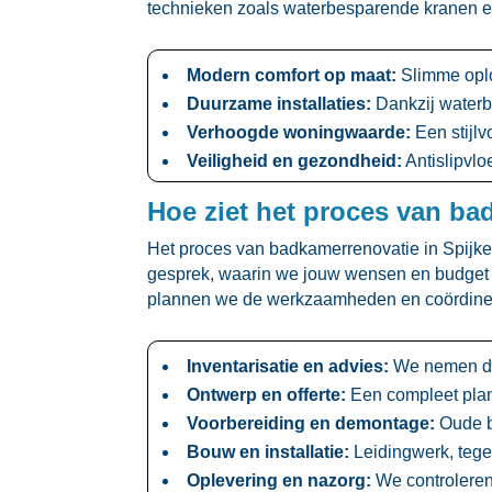
technieken zoals waterbesparende kranen en 
Modern comfort op maat:
Slimme oplo
Duurzame installaties:
Dankzij waterbe
Verhoogde woningwaarde:
Een stijlv
Veiligheid en gezondheid:
Antislipvlo
Hoe ziet het proces van ba
Het proces van badkamerrenovatie in Spijkenis
gesprek, waarin we jouw wensen en budget b
plannen we de werkzaamheden en coördiner
Inventarisatie en advies:
We nemen de 
Ontwerp en offerte:
Een compleet plan 
Voorbereiding en demontage:
Oude ba
Bouw en installatie:
Leidingwerk, tegel
Oplevering en nazorg:
We controleren 