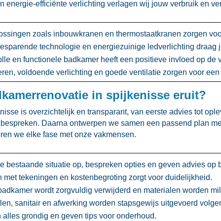
energie-efficiënte verlichting verlagen wij jouw verbruik en ve
ssingen zoals inbouwkranen en thermostaatkranen zorgen voor
sparende technologie en energiezuinige ledverlichting draag je 
olle en functionele badkamer heeft een positieve invloed op de
eren, voldoende verlichting en goede ventilatie zorgen voor een 
dkamerrenovatie in spijkenisse eruit?
se is overzichtelijk en transparant, van eerste advies tot oplev
espreken.​ Daarna ontwerpen we samen een passend plan met ee
en we elke fase met onze vakmensen.​
bestaande situatie op, bespreken opties en geven advies op b
met tekeningen en kostenbegroting zorgt voor duidelijkheid.​
dkamer wordt zorgvuldig verwijderd en materialen worden milie
en, sanitair en afwerking worden stapsgewijs uitgevoerd volgen
alles grondig en geven tips voor onderhoud.​