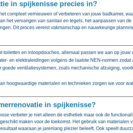
e in spijkenisse precies in?
het compleet vernieuwen of verbeteren van jouw badkamer, waar
aan het vervangen van sanitair en tegels, het aanpassen van de 
itingen.​ Dit proces vereist vakmanschap en nauwkeurige plann
t toiletten en inloopdouches, allemaal passen we aan op jouw w
- en elektraleidingen volgens de laatste NEN-normen zodat alles
 goede ventilatiesystemen, zoals mechanische afzuiging, voo
an hoogwaardige materialen en technieken zorgen we voor wat
errenovatie in spijkenisse?
e verbeter je niet alleen de esthetiek maar ook de functionalite
eschikt maken voor de toekomst.​ Het gebruik van materialen va
ltaat waaraan je jarenlang plezier beleeft.​ Ook speelt duurza