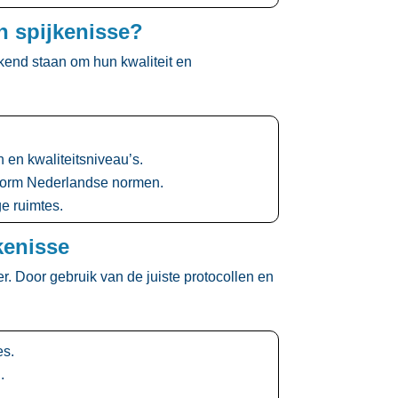
n spijkenisse?
kend staan om hun kwaliteit en
en kwaliteitsniveau’s.​
form Nederlandse normen.​
 ruimtes.​
kenisse
​ Door gebruik van de juiste protocollen en
s.​
​