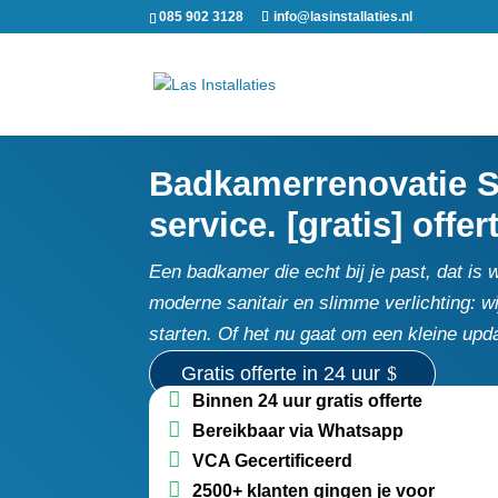
085 902 3128
info@lasinstallaties.nl
Badkamerrenovatie Sp
service. [gratis] offer
Een badkamer die echt bij je past, dat is 
moderne sanitair en slimme verlichting: wi
starten.​ Of het nu gaat om een kleine up
Gratis offerte in 24 uur
Binnen 24 uur gratis offerte
Bereikbaar via Whatsapp
VCA Gecertificeerd
2500+ klanten gingen je voor