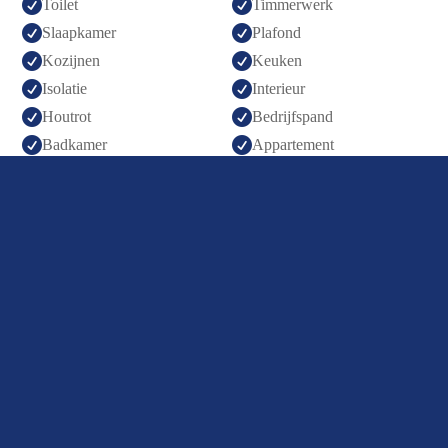


Toilet
Timmerwerk


Slaapkamer
Plafond


Kozijnen
Keuken


Isolatie
Interieur


Houtrot
Bedrijfspand


Badkamer
Appartement