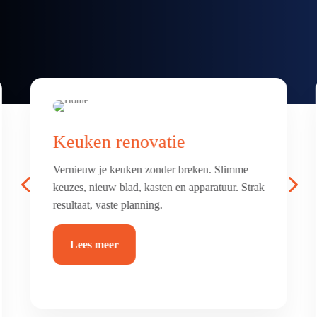
Badkamer & toilet
renovatie
4
5
Frisse, comfortabele badkamer of toilet met
luxe afwerking. Alles netjes betegeld, afgekit
en waterdicht.
Lees meer