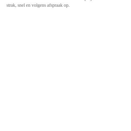
strak, snel en volgens afspraak op.
450+
Tevreden klanten
10+
Jaren aan ervaring
99%