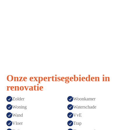
Strak, snel,
Vakmanschap
stressvrij
zonder
verrassingen
Afspraak is
Topkwaliteit
afspraak
gegarandeerd
Onze expertisegebieden in
renovatie


Zolder
Woonkamer


Woning
Waterschade


Wand
VvE


Vloer
Trap