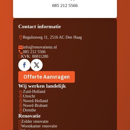
085 212 5566
Contact informatie

Regulusweg 11, 2516 AC Den Haag

info@renovatienu.nl

085 212 5566

KVK: 80811280
Offerte Aanvragen
Wij werken landelijk
Zuid-Holland

Utrecht

Noord-Holland

Noord-Brabant

Drenthe

Renovatie
Zolder renovatie

Woonkamer renovatie
