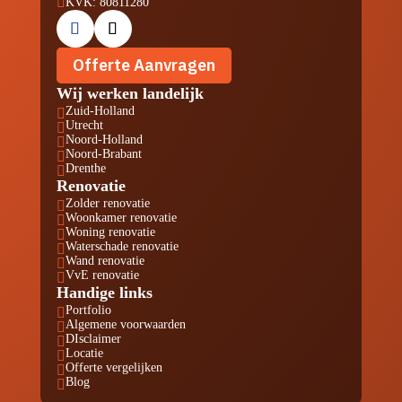

KVK: 80811280
Offerte Aanvragen
Wij werken landelijk
Zuid-Holland

Utrecht

Noord-Holland

Noord-Brabant

Drenthe

Renovatie
Zolder renovatie

Woonkamer renovatie

Woning renovatie

Waterschade renovatie

Wand renovatie

VvE renovatie

Handige links
Portfolio

Algemene voorwaarden

DIsclaimer

Locatie

Offerte vergelijken

Blog
