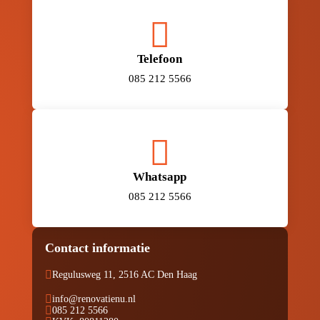

Telefoon
085 212 5566

Whatsapp
085 212 5566
Contact informatie

Regulusweg 11, 2516 AC Den Haag

info@renovatienu.nl

085 212 5566