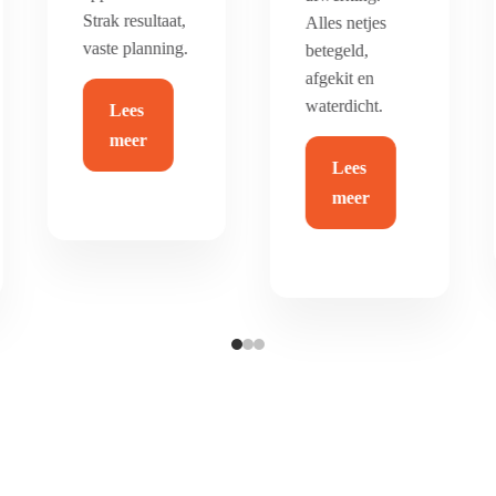
duurzaam en
Alles netjes
helemaal van
betegeld,
nu.
afgekit en
waterdicht.
Lees
Lees
meer
meer