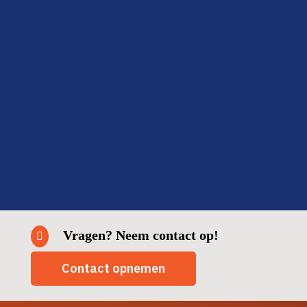
ook: binnen twee dagen klaar en alles netjes opgeruimd.
Fijn om zo’n betrouwbare partij in huis te hebben.
Fatima
Delft
Vragen? Neem contact op!

Contact opnemen