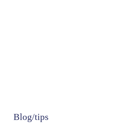
10+
Jaren aan ervaring
99%
Tevredenheid
Blog/tips