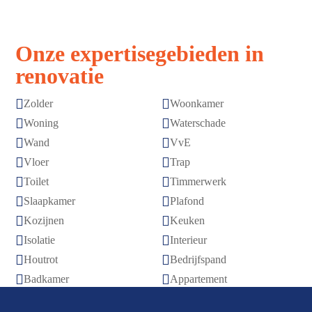
Onze expertisegebieden in
renovatie


Zolder
Woonkamer


Woning
Waterschade


Wand
VvE


Vloer
Trap


Toilet
Timmerwerk


Slaapkamer
Plafond


Kozijnen
Keuken


Isolatie
Interieur


Houtrot
Bedrijfspand


Badkamer
Appartement