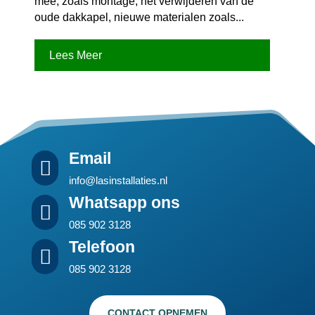
mee, zoals montage, het verwijderen van de
oude dakkapel, nieuwe materialen zoals...
Lees Meer
Email

info@lasinstallaties.nl
Whatsapp ons

085 902 3128
Telefoon

085 902 3128
CONTACT OPNEMEN