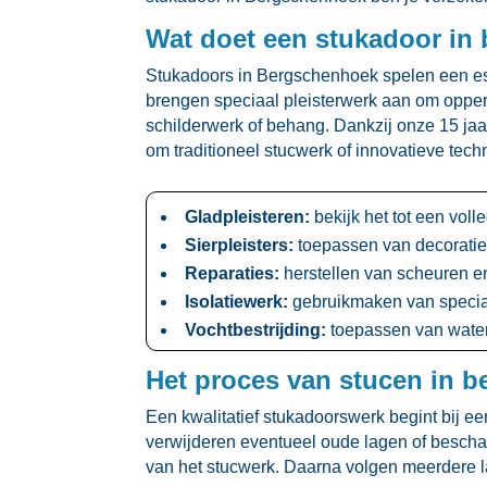
Wat doet een stukadoor in
Stukadoors in Bergschenhoek spelen een ess
brengen speciaal pleisterwerk aan om opperv
schilderwerk of behang.​ Dankzij onze 15 jaar
om traditioneel stucwerk of innovatieve tech
Gladpleisteren:
bekijk het tot een voll
Sierpleisters:
toepassen van decoratiev
Reparaties:
herstellen van scheuren en
Isolatiewerk:
gebruikmaken van speciale
Vochtbestrijding:
toepassen van wate
Het proces van stucen in b
Een kwalitatief stukadoorswerk begint bij e
verwijderen eventueel oude lagen of beschad
van het stucwerk.​ Daarna volgen meerdere la