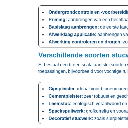
Ondergrondcontrole en -voorbereidi
Priming:
aanbrengen van een hechtlaag 
Basislaag aanbrengen:
de eerste laag
Afwerklaag applicatie:
aanbrengen van e
Afwerking controleren en drogen:
zo
Verschillende soorten stu
Er bestaat een breed scala aan stucsoorten w
toepassingen, bijvoorbeeld voor vochtige ruim
Gipspleister:
ideaal voor binnenmuren e
Cementpleister:
zeer robuust en geschi
Leemstuc:
ecologisch verantwoord en 
Spackspuitwerk:
grofkorrelig en voora
Decoratief stucwerk:
zoals sierpleiste