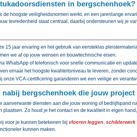
stukadoorsdiensten in bergschenhoek?
 de hoogste veiligheidsnormen werkt, en een jarenlange ervarin
uw tevredenheid staat centraal, daarbij ondersteunen wij je van
e 15 jaar ervaring en het gebruik van eersteklas pleistermateria
mmen we af op jouw wensen en bouwtechnische eisen.​
ia WhatsApp of telefonisch voor snelle communicatie en update
ven ernaar het hoogste kwaliteitsniveau te leveren, zonder conc
j onze VCA-certificering garanderen we een veilige en verantwoo
 nabij bergschenhoek die jouw projec
 aanverwante diensten aan die jouw woning of bedrijfspand naa
n plaatsen.​ Zo houd je het contact en de kwaliteit in eigen ha
wij voor je kunnen betekenen bij
vloeren leggen
,
schilderwerk
nctioneler kunnen maken.​