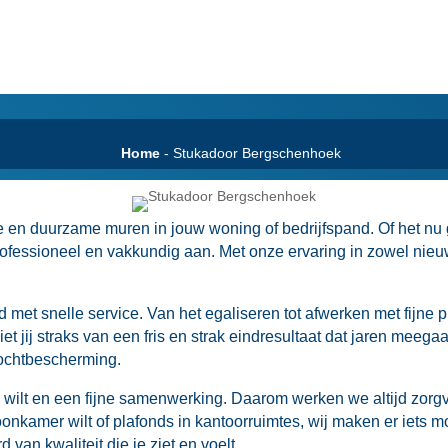
Home
-
Stukadoor Bergschenhoek
en duurzame muren in jouw woning of bedrijfspand.​ Of het nu g
rofessioneel en vakkundig aan.​ Met onze ervaring in zowel ni
et snelle service.​ Van het egaliseren tot afwerken met fijne pl
t jij straks van een fris en strak eindresultaat dat jaren meegaa
vochtbescherming.​
n wilt en een fijne samenwerking.​ Daarom werken we altijd zor
oonkamer wilt of plafonds in kantoorruimtes, wij maken er iets mo
an kwaliteit die je ziet en voelt.​