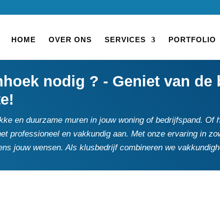
HOME
OVER ONS
SERVICES
PORTFOLIO
oek nodig ? - Geniet van de b
te!
ke en duurzame muren in jouw woning of bedrijfspand.​ Of he
et professioneel en vakkundig aan.​ Met onze ervaring in zo
ens jouw wensen.​ Als klusbedrijf combineren we vakkundigh