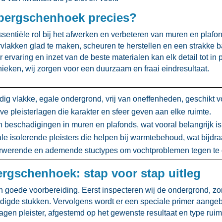
 bergschenhoek precies?
entiële rol bij het afwerken en verbeteren van muren en plafon
lakken glad te maken, scheuren te herstellen en een strakke ba
 ervaring en inzet van de beste materialen kan elk detail tot in 
nieken, wij zorgen voor een duurzaam en fraai eindresultaat.​
edig vlakke, egale ondergrond, vrij van oneffenheden, geschikt vo
e pleisterlagen die karakter en sfeer geven aan elke ruimte.​
 beschadigingen in muren en plafonds, wat vooral belangrijk i
 isolerende pleisters die helpen bij warmtebehoud, wat bijdra
rwerende en ademende stuctypes om vochtproblemen tegen te 
ergschenhoek: stap voor stap uitleg
en goede voorbereiding.​ Eerst inspecteren wij de ondergrond, z
igde stukken.​ Vervolgens wordt er een speciale primer aangebr
gen pleister, afgestemd op het gewenste resultaat en type ruimt