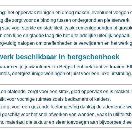
ng:
het oppervlak reinigen en droog maken, eventueel voegen d
die zorgt voor de binding tussen ondergrond en pleisterwerk.​
 stuc voor sterkte en stabiliteit, vaak cementgebonden of gipsplei
en fijne en gladde laag die het uiteindelijke uiterlijk bepaalt.​
rgvuldig nalopen om oneffenheden te verwijderen en het werk go
cwerk beschikbaar in bergschenhoek
aarmee je jouw interieur in Bergschenhoek kunt verfraaien.​ Elk
tes, energiezuinige woningen of juist voor een luxe uitstraling.
n plafonds, zorgt voor een strak, glad oppervlak en is makkelij
kt voor vochtige ruimtes zoals badkamers of kelders.​
zorgt voor een gezonde leefomgeving dankzij de ademende wer
l geschikt voor het snel afwerken van wanden, vaak in utiliteitsb
rs, materiaal die textuur en sfeer toevoegen aan bijvoorbeeld e