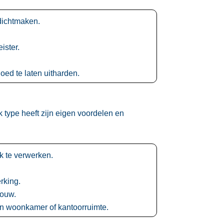
ichtmaken.​
ster.​
ed te laten uitharden.​
 type heeft zijn eigen voordelen en
​
k te verwerken.​
king.​
ouw.​
en woonkamer of kantoorruimte.​