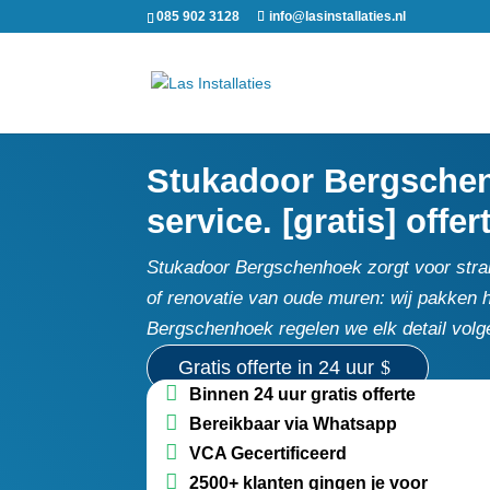
085 902 3128
info@lasinstallaties.nl
Stukadoor Bergschenh
service. [gratis] offer
Stukadoor Bergschenhoek zorgt voor strak
of renovatie van oude muren: wij pakken h
Bergschenhoek regelen we elk detail volg
Gratis offerte in 24 uur
Binnen 24 uur gratis offerte
Bereikbaar via Whatsapp
VCA Gecertificeerd
2500+ klanten gingen je voor