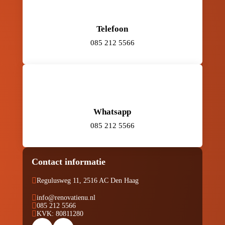
Telefoon
085 212 5566
Whatsapp
085 212 5566
Contact informatie

Regulusweg 11, 2516 AC Den Haag

info@renovatienu.nl

085 212 5566

KVK: 80811280