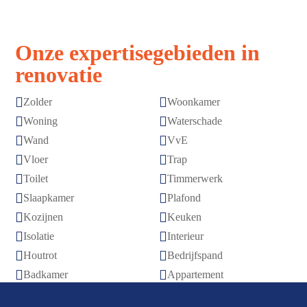
Onze expertisegebieden in
renovatie


Zolder
Woonkamer


Woning
Waterschade


Wand
VvE


Vloer
Trap


Toilet
Timmerwerk


Slaapkamer
Plafond


Kozijnen
Keuken


Isolatie
Interieur


Houtrot
Bedrijfspand


Badkamer
Appartement