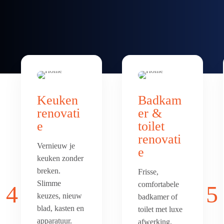
Keuken
Badkam
renovati
er &
e
toilet
renovati
Vernieuw je
e
keuken zonder
breken.
Frisse,
Slimme
comfortabele
4
5
keuzes, nieuw
badkamer of
blad, kasten en
toilet met luxe
apparatuur.
afwerking.