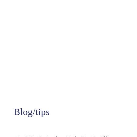
10+
Jaren aan ervaring
99%
Tevredenheid
Blog/tips