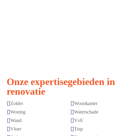
Strak, snel,
Vakmanschap
stressvrij
zonder
verrassingen
Afspraak is
Topkwaliteit
afspraak
gegarandeerd
Onze expertisegebieden in
renovatie


Zolder
Woonkamer


Woning
Waterschade


Wand
VvE


Vloer
Trap