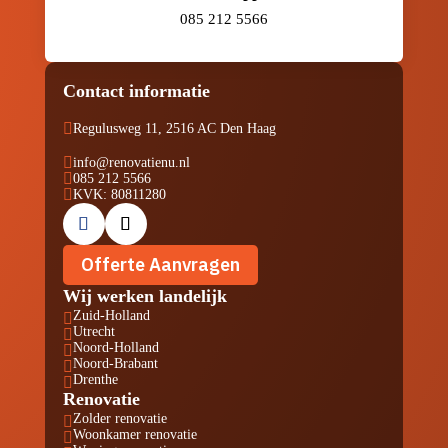
085 212 5566
Contact informatie

Regulusweg 11, 2516 AC Den Haag

info@renovatienu.nl

085 212 5566

KVK: 80811280
Offerte Aanvragen
Wij werken landelijk
Zuid-Holland

Utrecht

Noord-Holland

Noord-Brabant

Drenthe

Renovatie
Zolder renovatie

Woonkamer renovatie
