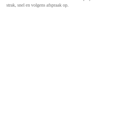
strak, snel en volgens afspraak op.
450+
Tevreden klanten
10+
Jaren aan ervaring
99%