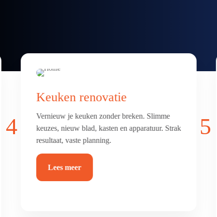
Badkamer & toilet
renovatie
4
5
Frisse, comfortabele badkamer of toilet met
luxe afwerking. Alles netjes betegeld, afgekit
en waterdicht.
Lees meer