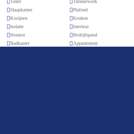


Toilet
Timmerwerk


Slaapkamer
Plafond


Kozijnen
Keuken


Isolatie
Interieur


Houtrot
Bedrijfspand


Badkamer
Appartement