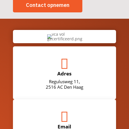
Contact opnemen

Adres
Regulusweg 11,
2516 AC Den Haag

Email