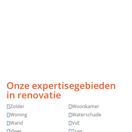
Strak, snel,
Vakmanschap
stressvrij
zonder
verrassingen
Afspraak is
Topkwaliteit
afspraak
gegarandeerd
Onze expertisegebieden
in renovatie
Zolder
Woonkamer


Woning
Waterschade


Wand
VvE


Vloer
Trap

