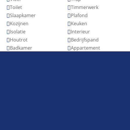
Toilet
Timmerwerk


Slaapkamer
Plafond


Kozijnen
Keuken


Isolatie
Interieur


Houtrot
Bedrijfspand


Badkamer
Appartement

