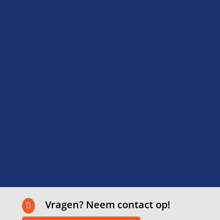
Ze zeiden van tevoren dat het snel kon, en dat
klopte ook: binnen twee dagen klaar en alles
netjes opgeruimd. Fijn om zo’n betrouwbare
partij in huis te hebben.
Fatima
Delft
Vragen? Neem contact op!
