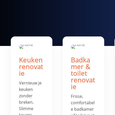
Keuken
Badka
renovat
mer &
ie
toilet
renovat
Vernieuw je
ie
keuken
zonder
Frisse,
breken.
comfortabel
Slimme
e badkamer