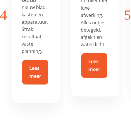
keuzes,
of toilet met
nieuw blad,
luxe
4
5
kasten en
afwerking.
apparatuur.
Alles netjes
Strak
betegeld,
resultaat,
afgekit en
vaste
waterdicht.
planning.
Lees
Lees
meer
meer