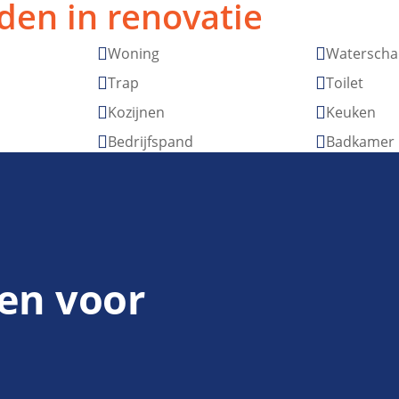
den in renovatie
Woning
Waterscha


Trap
Toilet


Kozijnen
Keuken


Bedrijfspand
Badkamer


en voor