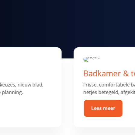
ie
Vloer renovat
 luxe afwerking. Alles
Nieuwe vloer nodig? V
weer strak, duurzaam 
Lees meer