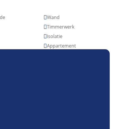
de
Wand

Timmerwerk

Isolatie

Appartement
