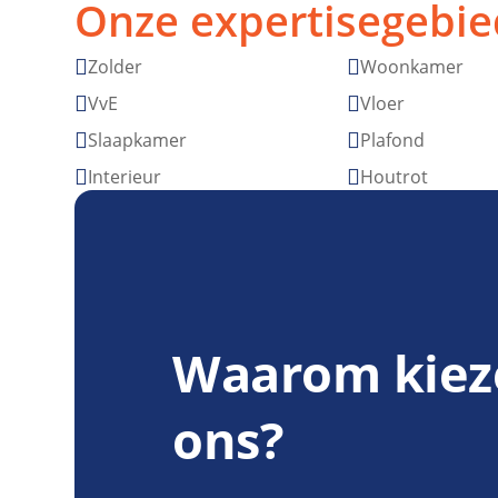
Onze expertisegebie
Zolder
Woonkamer


VvE
Vloer


Slaapkamer
Plafond


Interieur
Houtrot


Waarom kiez
ons?