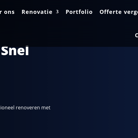
r ons
r ons
Renovatie
Renovatie
Portfolio
Portfolio
Offerte verg
Offerte verg
 Snel
sioneel renoveren met