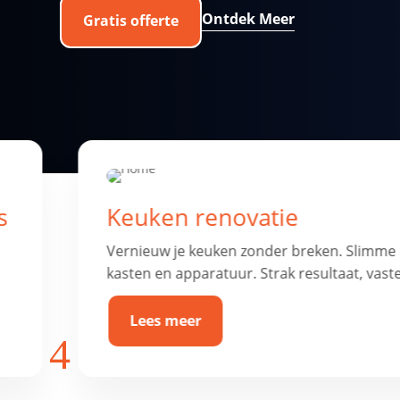
Ontdek Meer
Gratis offerte
Badkamer & toilet renovat
Frisse, comfortabele badkamer of toilet met
netjes betegeld, afgekit en waterdicht.
Lees meer
4