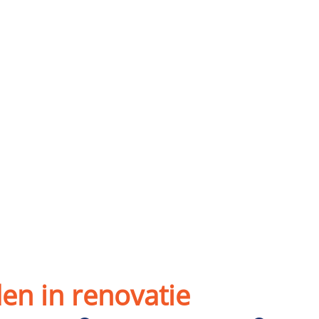
Strak, snel, stressvrij
Afspraak is afspraak
en in renovatie