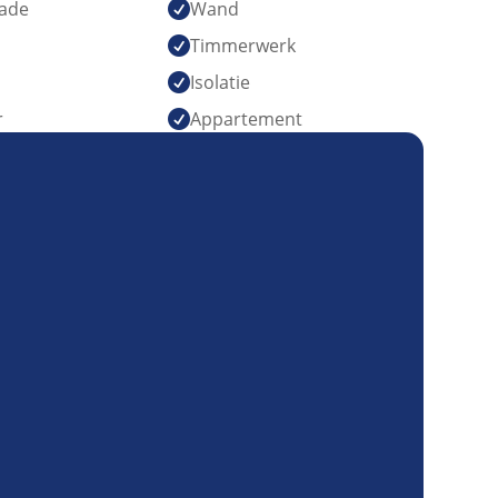
ade
Wand

Timmerwerk

Isolatie

r
Appartement
