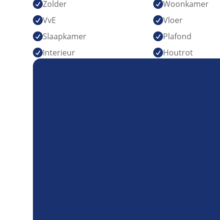
Zolder
Woonkamer


VvE
Vloer


Slaapkamer
Plafond


Interieur
Houtrot

