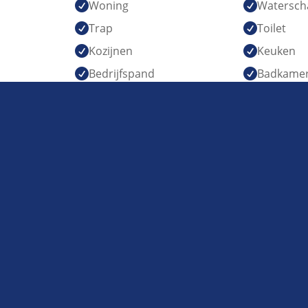
Woning
Watersch


Trap
Toilet


Kozijnen
Keuken


Bedrijfspand
Badkame

