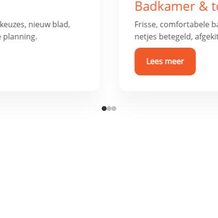
ie
Vloer renovat
 luxe afwerking. Alles
Nieuwe vloer nodig? V
weer strak, duurzaam 
Lees meer