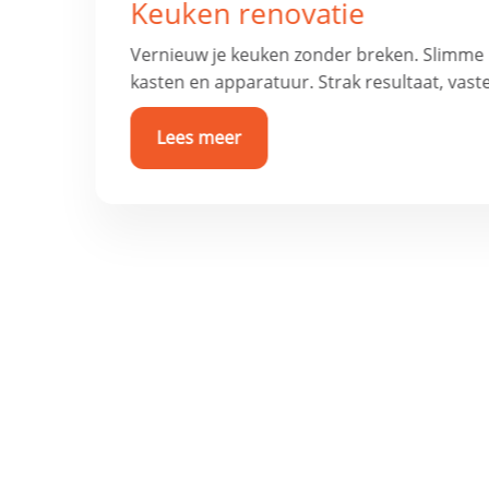
Badkamer & toilet renovat
Frisse, comfortabele badkamer of toilet met
netjes betegeld, afgekit en waterdicht.
Lees meer