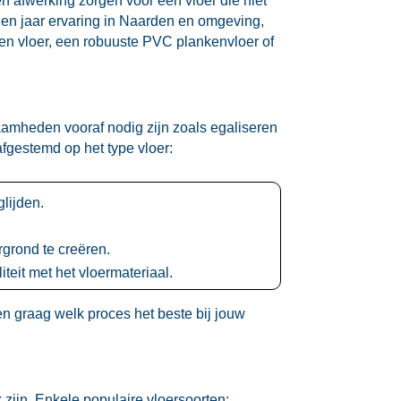
en afwerking zorgen voor een vloer die niet
ien jaar ervaring in Naarden en omgeving,
en vloer, een robuuste PVC plankenvloer of
zaamheden vooraf nodig zijn zoals egaliseren
fgestemd op het type vloer:
ijden.​
rond te creëren.​
eit met het vloermateriaal.​
n graag welk proces het beste bij jouw
zijn.​ Enkele populaire vloersoorten: