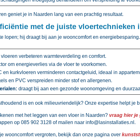
 geniet je in Naarden lang van een prachtig resultaat.​
iciëntie met de juiste vloertechnieken 
 lopen; hij draagt bij aan je wooncomfort en energiebesparing.​
vloeren verbeteren warmteverdeling en comfort.​
ctor om energieverlies via de vloer te voorkomen.​
n kurkvloeren verminderen contactgeluid, ideaal in apparteme
els en PVC verspreiden minder stof en allergenen.​
erialen:
draagt bij aan een gezonde woonomgeving en duurzaa
thoudend is en ook milieuvriendelijk? Onze expertise helpt je bi
ekenen met het leggen van een vloer in Naarden?
vraag hier je
f appen op 085 902 3128 of mailen naar info@lasinstallaties.​nl.​
 je wooncomfort vergroten, bekijk dan onze pagina over
kunstst