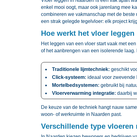
Vloer leggen in Naarden is een vak apart waa
enkel mooi oogt, maar ook jarenlang mee kan
combineren we vakmanschap met de beste mat
een strak gelegde tegelvloer: elk project kri
Hoe werkt het vloer leggen 
Het leggen van een vloer start vaak met een
of het aanbrengen van een isolerende laag.​
Traditionele lijmtechniek:
geschikt voo
Click-systeem:
ideaal voor zwevende l
Mortelbedsystemen:
gebruikt bij nat
Vloerverwarming integratie:
daarbij w
De keuze van de techniek hangt nauw samen m
woon- of werkruimte in Naarden past.​
Verschillende type vloeren
In Naarden kiezen bewoners en bedrijven vaak