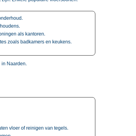
onderhoud.​
shoudens.​
ningen als kantoren.​
mtes zoals badkamers en keukens.​
in Naarden.​
n vloer of reinigen van tegels.​
omen.​