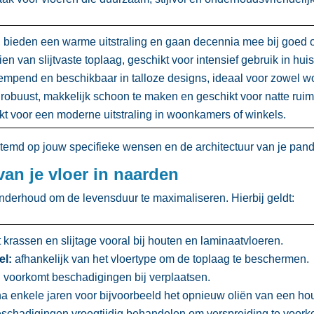
, bieden een warme uitstraling en gaan decennia mee bij goed 
en van slijtvaste toplaag, geschikt voor intensief gebruik in hui
mpend en beschikbaar in talloze designs, ideaal voor zowel wo
robuust, makkelijk schoon te maken en geschikt voor natte rui
kt voor een moderne uitstraling in woonkamers of winkels.​
md op jouw specifieke wensen en de architectuur van je pand 
an je vloer in naarden
nderhoud om de levensduur te maximaliseren.​ Hierbij geldt:
krassen en slijtage vooral bij houten en laminaatvloeren.​
el:
afhankelijk van het vloertype om de toplaag te beschermen.​
:
voorkomt beschadigingen bij verplaatsen.​
a enkele jaren voor bijvoorbeeld het opnieuw oliën van een houte
schadigingen vroegtijdig behandelen om verspreiding te voork