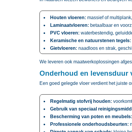
Houten vloeren:
massief of multiplank
Laminaatvloeren:
betaalbaar en voorzi
PVC vloeren:
waterbestendig, geluidde
Keramische en natuurstenen tegels:
Gietvloeren:
naadloos en strak, geschi
We leveren ook maatwerkoplossingen afgeste
Onderhoud en levensduur v
Een goed gelegde vloer verdient het juiste o
Regelmatig stofvrij houden:
voorkomt 
Gebruik van speciaal reinigingsmidd
Bescherming van poten en meubels
Professionele onderhoudsbeurten:
n
Directe aanpak van schade:
kleine be