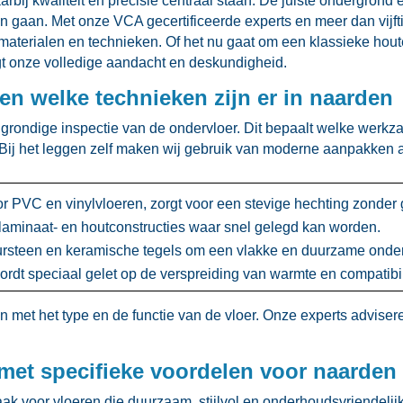
rbij kwaliteit en precisie centraal staan.​ De juiste ondergrond 
 gaan.​ Met onze VCA gecertificeerde experts en meer dan vijft
erialen en technieken.​ Of het nu gaat om een klassieke hout
jgt onze volledige aandacht en deskundigheid.​
en welke technieken zijn er in naarden
 grondige inspectie van de ondervloer.​ Dit bepaalt welke werk
 Bij het leggen zelf maken wij gebruik van moderne aanpakken a
r PVC en vinylvloeren, zorgt voor een stevige hechting zonder gl
aminaat- en houtconstructies waar snel gelegd kan worden.​
uursteen en keramische tegels om een vlakke en duurzame onderg
ordt speciaal gelet op de verspreiding van warmte en compatibilit
et het type en de functie van de vloer.​ Onze experts advisere
 met specifieke voordelen voor naarden
 voor vloeren die duurzaam, stijlvol en onderhoudsvriendelijk 