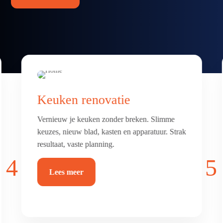
Badkamer & toilet
renovatie
Frisse, comfortabele badkamer of toilet met
luxe afwerking. Alles netjes betegeld, afgekit
en waterdicht.
4
5
Lees meer