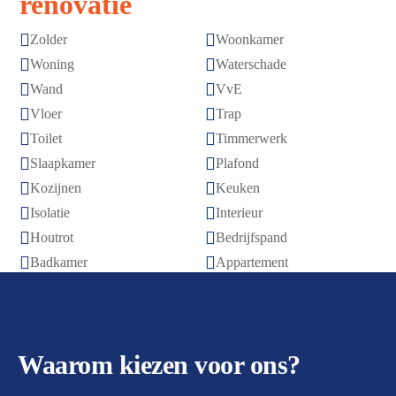
renovatie


Zolder
Woonkamer


Woning
Waterschade


Wand
VvE


Vloer
Trap


Toilet
Timmerwerk


Slaapkamer
Plafond


Kozijnen
Keuken


Isolatie
Interieur


Houtrot
Bedrijfspand


Badkamer
Appartement
Waarom kiezen voor ons?