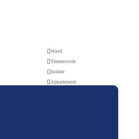

Wand

Timmerwerk

Isolatie

Appartement