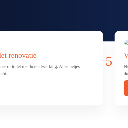
et renovatie
V
5
er of toilet met luxe afwerking. Alles netjes
Ni
icht.
du