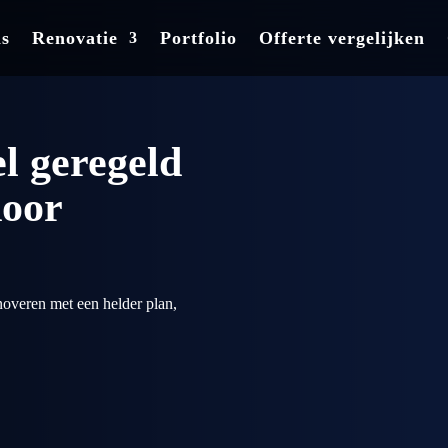
ns
ns
Renovatie
Renovatie
Portfolio
Portfolio
Offerte vergelijken
Offerte vergelijken
l geregeld
door
noveren met een helder plan,