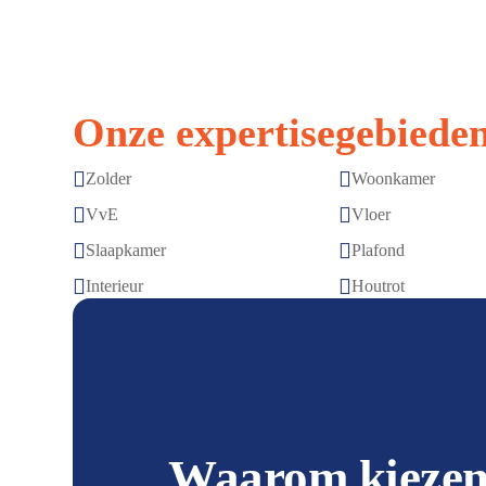
Onze expertisegebieden


Zolder
Woonkamer


VvE
Vloer


Slaapkamer
Plafond


Interieur
Houtrot
Waarom kiezen