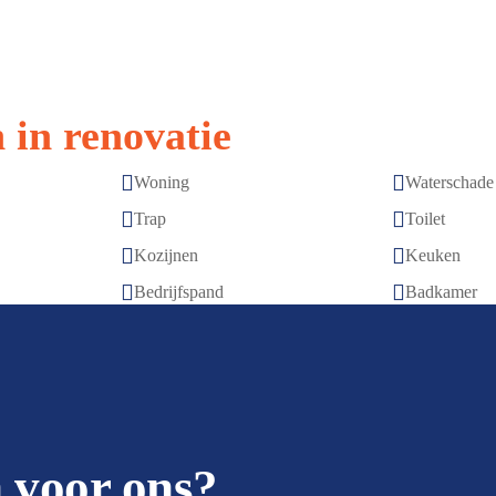
 in renovatie


Woning
Waterschade


Trap
Toilet


Kozijnen
Keuken


Bedrijfspand
Badkamer
 voor ons?