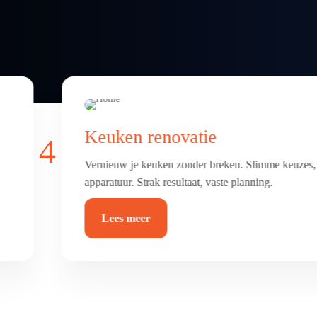
Badkamer & toilet renovatie
4
Frisse, comfortabele badkamer of toilet met luxe afw
betegeld, afgekit en waterdicht.
Lees meer