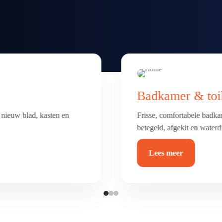
Vloer renovatie
erking. Alles netjes
Nieuwe vloer nodig? Van sc
duurzaam en helemaal van 
Lees meer