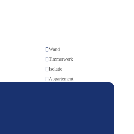

Wand

Timmerwerk

Isolatie

Appartement