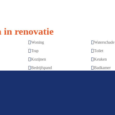
 in renovatie


Woning
Waterschade


Trap
Toilet


Kozijnen
Keuken


Bedrijfspand
Badkamer