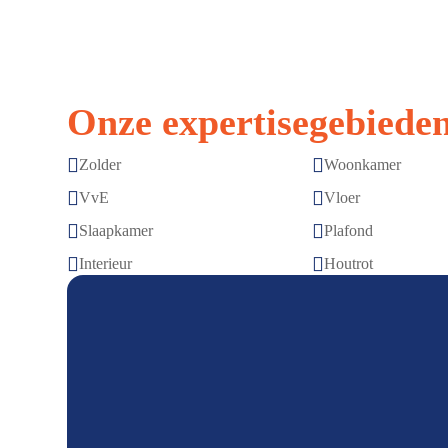
Onze expertisegebieden


Zolder
Woonkamer


VvE
Vloer


Slaapkamer
Plafond


Interieur
Houtrot