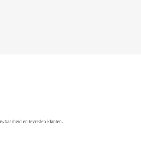
450+
uwbaarheid en tevreden klanten.
Tevreden klanten