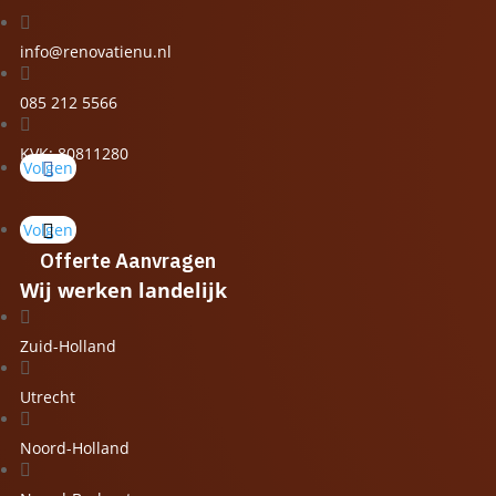

info@renovatienu.nl

085 212 5566

KVK: 80811280
Volgen
Volgen
Offerte Aanvragen
Wij werken landelijk

Zuid-Holland

Utrecht

Noord-Holland
