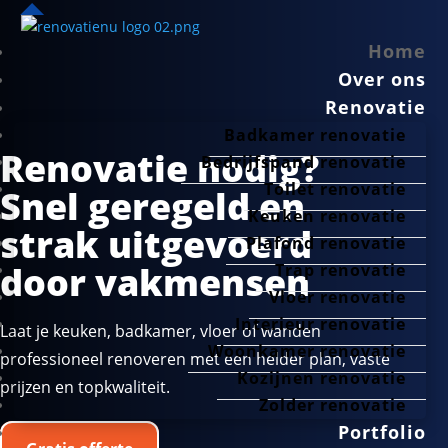
Home
Over ons
Renovatie
Badkamer renovatie
Renovatie nodig?
Bedrijfspand renovatie
Toilet renovatie
Snel geregeld en
Keuken renovatie
strak uitgevoerd
Plafond renovatie
door vakmensen
Trap renovatie
Vloer renovatie
Interieur renovatie
Laat je keuken, badkamer, vloer of wanden
Woonkamer renovatie
professioneel renoveren met een helder plan, vaste
Kozijnen renovatie
prijzen en topkwaliteit.
Zolder renovatie
Portfolio