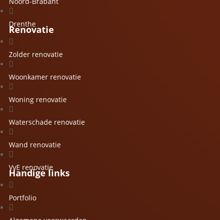
Noord-Brabant

Drenthe
Renovatie

Zolder renovatie

Woonkamer renovatie

Woning renovatie

Waterschade renovatie

Wand renovatie

VvE renovatie
Handige links

Portfolio
