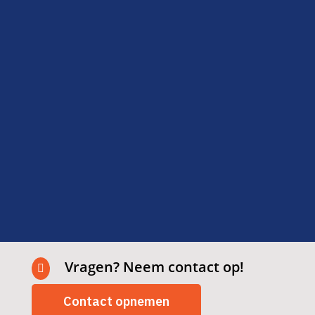
Ze zeiden van tevoren dat het snel kon, en dat
klopte ook: binnen twee dagen klaar en alles
netjes opgeruimd. Fijn om zo’n betrouwbare
partij in huis te hebben.
Fatima
Delft
Vragen? Neem contact op!

Contact opnemen