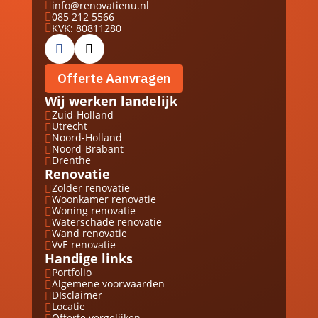
info@renovatienu.nl

085 212 5566

KVK: 80811280

Offerte Aanvragen
Wij werken landelijk
Zuid-Holland

Utrecht

Noord-Holland

Noord-Brabant

Drenthe

Renovatie
Zolder renovatie

Woonkamer renovatie

Woning renovatie

Waterschade renovatie

Wand renovatie

VvE renovatie

Handige links
Portfolio

Algemene voorwaarden

DIsclaimer

Locatie

Offerte vergelijken