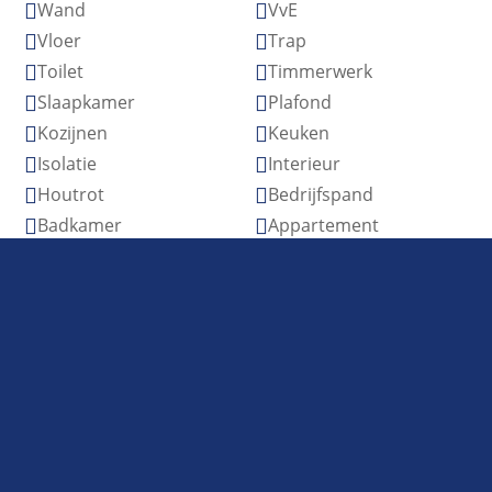
Wand
VvE


Vloer
Trap


Toilet
Timmerwerk


Slaapkamer
Plafond


Kozijnen
Keuken


Isolatie
Interieur


Houtrot
Bedrijfspand


Badkamer
Appartement

