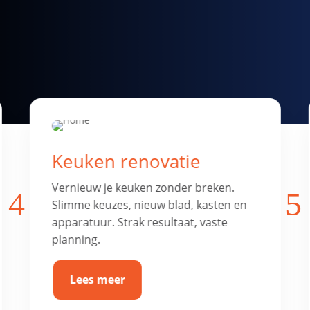
Badkamer & toilet
renovatie
4
5
Frisse, comfortabele badkamer of toilet
met luxe afwerking. Alles netjes
betegeld, afgekit en waterdicht.
Lees meer