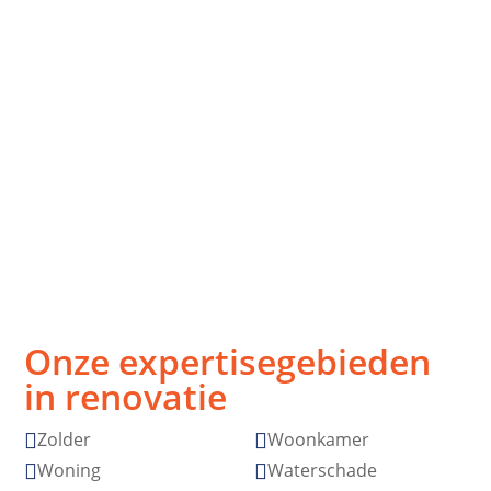
Strak, snel,
Vakmanschap
stressvrij
zonder
verrassingen
Afspraak is
Topkwaliteit
afspraak
gegarandeerd
Onze expertisegebieden
in renovatie
Zolder
Woonkamer


Woning
Waterschade

